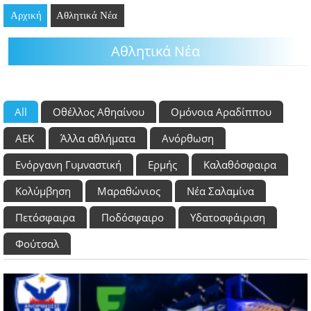
Αρχική
GOING OUT
Αθλητικά Νέα
Αθλητικά Νέα
ΕΠΙΧΕΙΡΗΣΕΙΣ
ΘΕΣΕΙΣ ΕΡΓΑΣΙΑΣ
All
Oθέλλος Αθηαίνου
Oμόνοια Αραδίππου
PODCAST
ΑΕΚ
Άλλα αθλήματα
Ανόρθωση
ΠΡΟΣΩΠΑ
Ενόργανη Γυμναστική
Ερμής
Καλαθόσφαιρα
ΛΑΡΝΑΚΑ 2030
Κολύμβηση
Μαραθώνιος
Νέα Σαλαμίνα
ΣΥΝΔΕΣΜΟΙ
Πετόσφαιρα
Ποδόσφαιρο
Υδατοσφάιριση
Φούτσαλ
ΠΕΡΙΣΣΟΤΕΡΑ