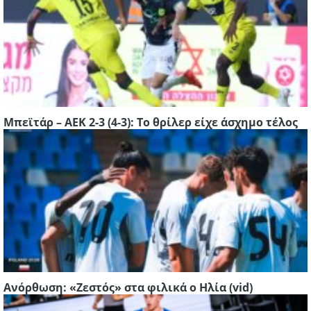
Μπεϊτάρ – ΑΕΚ 2-3 (4-3): Το θρίλερ είχε άσχημο τέλος
Ανόρθωση: «Ζεστός» στα φιλικά ο Ηλία (vid)