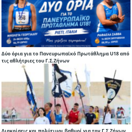
Δύο όρια για το Πανευρωπαϊκό Πρωτάθλημα U18 από
τις αθλήτριες του Γ.Σ.Ζήνων
Διακρίσεις και πολύτιμοι βαθμοί για τον Γ.Σ.Ζήνων