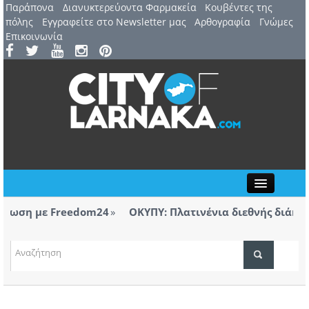
Παράπονα
Διανυκτερεύοντα Φαρμακεία
Kουβέντες της
πόλης
Εγγραφείτε στο Newsletter μας
Αρθογραφία
Γνώμες
Επικοινωνία
Close
reedom24
ΟΚΥΠΥ: Πλατινένια διεθνής διάκριση για το Γ
Λάρνακας
ΤΟΠΙΚΑ ΝΕΑ
reedom24
ΑΤΖΕΝΤΑ