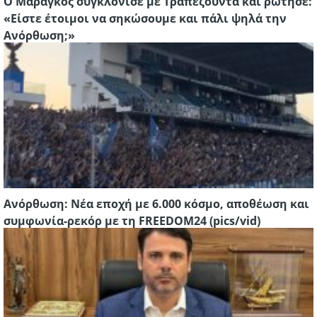
Ο Μαραγκός συγκλόνισε με Τραπεζούντα και ρώτησε:
«Είστε έτοιμοι να σηκώσουμε και πάλι ψηλά την
Ανόρθωση;»
Ανόρθωση: Νέα εποχή με 6.000 κόσμο, αποθέωση και
συμφωνία-ρεκόρ με τη FREEDOM24 (pics/vid)