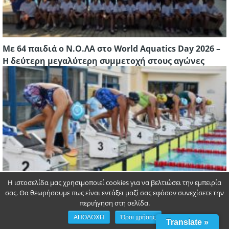
Με 64 παιδιά ο Ν.Ο.ΛΑ στο World Aquatics Day 2026 –
Η δεύτερη μεγαλύτερη συμμετοχή στους αγώνες
Tα βλέμματα στρέφονται και πάλι στο Ολυμπιακό
Η ιστοσελίδα μας χρησιμοποιεί cookies για να βελτιώσει την εμπειρία
σας. Θα θεωρήσουμε πως είναι εντάξει μαζί σας εφόσον συνεχίσετε την
Κολυμβητήριο Λάρνακας για τα Παγκύπρια
περιήγηση στη σελίδα.
Πρωταθλήματα Κατηγοριών
ΑΠΟΔΟΧΗ
Όροι χρήσης
Translate »