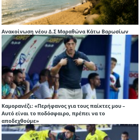
Ανακοίνωση νέου Δ.Σ Μαραθώνα Κάτω Βαρωσίων
Καμορανέζι: «Περήφανος για τους παίκτες μου –
Αυτό είναι το ποδόσφαιρο, πρέπει να το
αποδεχθούμε»