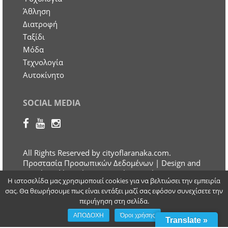
Άθληση
Διατροφή
Ταξίδι
Μόδα
Τεχνολογία
Αυτοκίνητο
SOCIAL MEDIA
All Rights Reserved by cityoflaranaka.com.
Προστασία Προσωπικών Δεδομένων
| Design and
Developed by Otherview Web & Marketing
Η ιστοσελίδα μας χρησιμοποιεί cookies για να βελτιώσει την εμπειρία
Solutions
σας. Θα θεωρήσουμε πως είναι εντάξει μαζί σας εφόσον συνεχίσετε την
περιήγηση στη σελίδα.
ΑΠΟΔΟΧΗ
Όροι χρήσης
Translate »