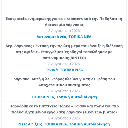
Εκστρατεία ενημέρωσης για τα e-scooters από την Ποδηλατική
Αστυνομία Λάρνακας
8 Αυγούστου 2026
,
Aστυνομικά νέα
ΤΟΠΙΚΑ ΝΕΑ
Αερ. Λάρνακας / Ένταση την πρώτη μέρα που άνοιξε η διέλευση
στις αφίξεις – Επαγγελματίες οδηγοί τσακώθηκαν με
αστυνομικούς (ΒΙΝΤΕΟ)
8 Αυγούστου 2026
,
Γενικά
ΤΟΠΙΚΑ ΝΕΑ
Λάρνακα: Αυτή η λεωφόρος κλείνει για την Γ’ φάση του
Αποχετευτικού συστήματος
8 Αυγούστου 2026
,
ΤΟΠΙΚΑ ΝΕΑ
Τοπική Αυτοδιοίκηση
Παραδόθηκε το Παττίχειο Πάρκο – Τα συν και πλην του πιο
πολυσυζητημένου έργου στη Λάρνακα (εικόνες & βίντεο)
8 Αυγούστου 2026
,
,
Νέες Αφίξεις
ΤΟΠΙΚΑ ΝΕΑ
Τοπική Αυτοδιοίκηση