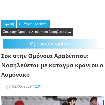
GOING OUT
ΕΠΙΧΕΙΡΗΣΕΙΣ
Αρχική
Oμόνοια Αραδίππου
ΘΕΣΕΙΣ ΕΡΓΑΣΙΑΣ
Σοκ στην Ομόνοια Αραδίππου: Νοσηλεύεται ...
PODCAST
Oμόνοια Αραδίππου
ΠΡΟΣΩΠΑ
Σοκ στην Ομόνοια Αραδίππου:
ΛΑΡΝΑΚΑ 2030
Νοσηλεύεται με κάταγμα κρανίου ο
Λομόνακο
ΣΥΝΔΕΣΜΟΙ
ΠΕΡΙΣΣΟΤΕΡΑ
02/05/2026
12:01