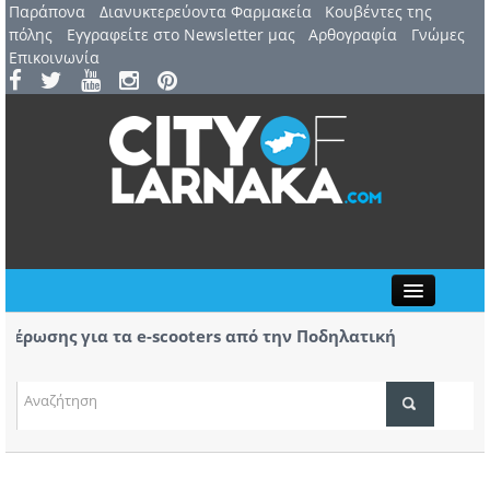
Παράπονα
Διανυκτερεύοντα Φαρμακεία
Kουβέντες της
πόλης
Εγγραφείτε στο Newsletter μας
Αρθογραφία
Γνώμες
Επικοινωνία
Close
ρωσης για τα e-scooters από την Ποδηλατική
Αερ.
κας
αφίξ
(ΒΙΝ
ΤΟΠΙΚΑ ΝΕΑ
ΑΤΖΕΝΤΑ