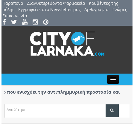
Παράπονα
Διανυκτερεύοντα Φαρμακεία
Kουβέντες της
πόλης
Εγγραφείτε στο Newsletter μας
Αρθογραφία
Γνώμες
Επικοινωνία
Close
 που ενισχύει την αντιπλημμυρική προστασία και
Βύρας
 της περιοχής
μα της φωτιάς στο Καλό Χωριό ο Πάλμας- «Ουδέν
Στις 
χειρό
ΤΟΠΙΚΑ ΝΕΑ
ΑΤΖΕΝΤΑ