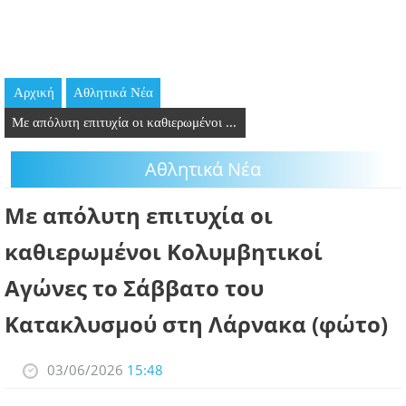
GOING OUT
ΕΠΙΧΕΙΡΗΣΕΙΣ
Αρχική
Αθλητικά Νέα
ΘΕΣΕΙΣ ΕΡΓΑΣΙΑΣ
Με απόλυτη επιτυχία οι καθιερωμένοι ...
PODCAST
Αθλητικά Νέα
ΠΡΟΣΩΠΑ
Με απόλυτη επιτυχία οι
ΛΑΡΝΑΚΑ 2030
καθιερωμένοι Κολυμβητικοί
Αγώνες το Σάββατο του
ΣΥΝΔΕΣΜΟΙ
Κατακλυσμού στη Λάρνακα (φώτο)
ΠΕΡΙΣΣΟΤΕΡΑ
03/06/2026
15:48