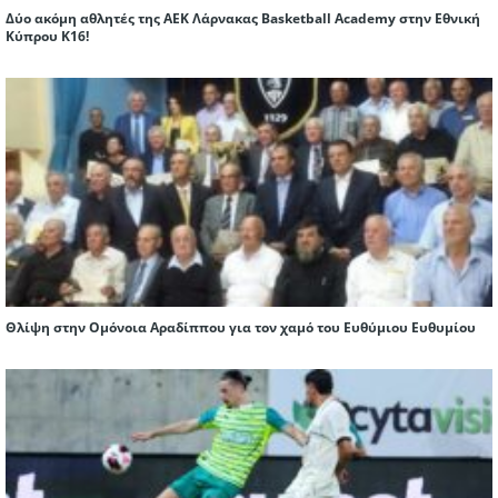
Δύο ακόμη αθλητές της ΑΕΚ Λάρνακας Basketball Academy στην Εθνική
Κύπρου Κ16!
Θλίψη στην Ομόνοια Αραδίππου για τον χαμό του Ευθύμιου Ευθυμίου