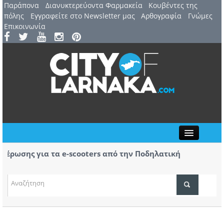
Παράπονα
Διανυκτερεύοντα Φαρμακεία
Kουβέντες της
πόλης
Εγγραφείτε στο Newsletter μας
Αρθογραφία
Γνώμες
Επικοινωνία
Close
ωσης για τα e-scooters από την Ποδηλατική
Αερ.
κας
αφίξ
(ΒΙΝ
ΤΟΠΙΚΑ ΝΕΑ
ΑΤΖΕΝΤΑ