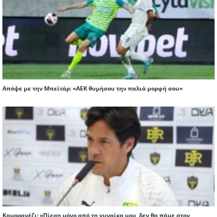
Απόψε με την Μπεϊτάρ: «ΑΕΚ θυμήσου την παλιά μορφή σου»
Καμορανέζι: «Πίεση μόνο από τη γυναίκα μου, δεν θα πάμε στον