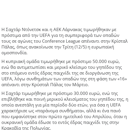
Η Σαχτάρ Ντόνετσκ και η ΑΕΚ Λάρνακας τιμωρήθηκαν με
πρόστιμα από την UEFA για τη συμπεριφορά των οπαδών
τους σε αγώνες του Conference League απέναντι στην Κρίσταλ
Πάλας, όπως ανακοίνωσε την Τρίτη (12/5) η ευρωπαϊκή
ομοσπονδία.
Η κυπριακή ομάδα τιμωρήθηκε με πρόστιμο 50.000 ευρώ,
ενώ θα αντιμετωπίσει και μερικό κλείσιμο του γηπέδου της
στο επόμενο εντός έδρας παιχνίδι της σε διοργάνωση της
UEFA, λόγω συνθημάτων των οπαδών της στη φάση των «16»
απέναντι στην Κρύσταλ Πάλας τον Μάρτιο.
Η Σαχτάρ τιμωρήθηκε με πρόστιμο 30.000 ευρώ, ενώ της
επιβλήθηκε και ποινή μερικού κλεισίματος του γηπέδου της, η
οποία ανεστάλη για μία περίοδο δύο ετών, για όσα η UEFA
χαρακτήρισε ως «παράνομα συνθήματα», αλλά κι ένα πανό
που εμφανίστηκε στον πρώτο ημιτελικό του Απριλίου, όταν η
ουκρανική ομάδα έδωσε το εντός έδρας παιχνίδι της στην
Κρακοβία της Πολωνίας.