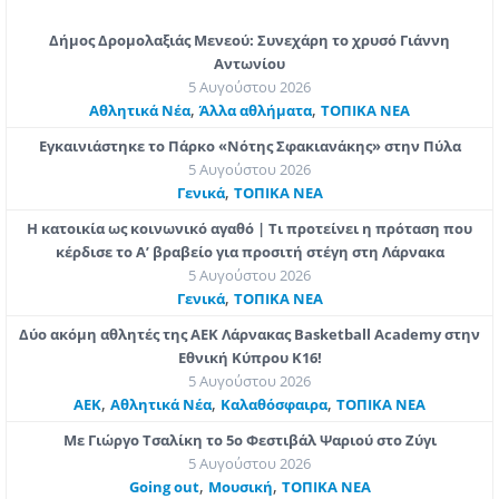
Δήμος Δρομολαξιάς Μενεού: Συνεχάρη το χρυσό Γιάννη
Αντωνίου
5 Αυγούστου 2026
,
,
Αθλητικά Νέα
Άλλα αθλήματα
ΤΟΠΙΚΑ ΝΕΑ
Εγκαινιάστηκε το Πάρκο «Νότης Σφακιανάκης» στην Πύλα
5 Αυγούστου 2026
,
Γενικά
ΤΟΠΙΚΑ ΝΕΑ
Η κατοικία ως κοινωνικό αγαθό | Τι προτείνει η πρόταση που
κέρδισε το Α’ βραβείο για προσιτή στέγη στη Λάρνακα
5 Αυγούστου 2026
,
Γενικά
ΤΟΠΙΚΑ ΝΕΑ
Δύο ακόμη αθλητές της ΑΕΚ Λάρνακας Basketball Academy στην
Εθνική Κύπρου Κ16!
5 Αυγούστου 2026
,
,
,
ΑΕΚ
Αθλητικά Νέα
Καλαθόσφαιρα
ΤΟΠΙΚΑ ΝΕΑ
Με Γιώργο Τσαλίκη το 5ο Φεστιβάλ Ψαριού στο Ζύγι
5 Αυγούστου 2026
,
,
Going out
Μουσική
ΤΟΠΙΚΑ ΝΕΑ