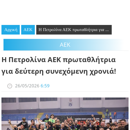
GOING OUT
ΕΠΙΧΕΙΡΗΣΕΙΣ
Αρχική
ΑΕΚ
Η Πετρολίνα ΑΕΚ πρωταθλήτρια για ...
ΘΕΣΕΙΣ ΕΡΓΑΣΙΑΣ
ΑΕΚ
PODCAST
Η Πετρολίνα ΑΕΚ πρωταθλήτρια
ΠΡΟΣΩΠΑ
για δεύτερη συνεχόμενη χρονιά!
ΛΑΡΝΑΚΑ 2030
26/05/2026
6:59
ΣΥΝΔΕΣΜΟΙ
ΠΕΡΙΣΣΟΤΕΡΑ