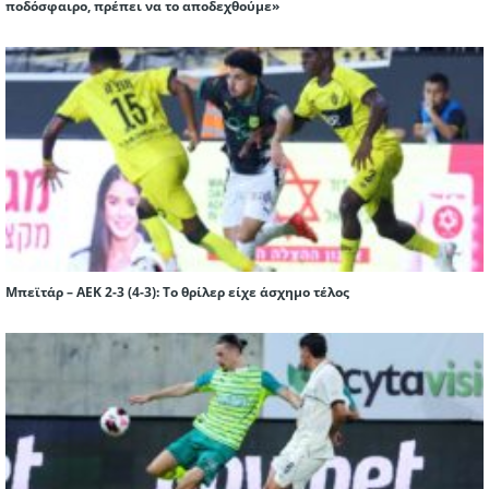
ποδόσφαιρο, πρέπει να το αποδεχθούμε»
Μπεϊτάρ – ΑΕΚ 2-3 (4-3): Το θρίλερ είχε άσχημο τέλος