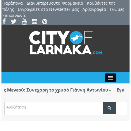
Παράπονα
Διανυκτερεύοντα Φαρμακεία
Kουβέντες της
πόλης
Εγγραφείτε στο Newsletter μας
Αρθογραφία
Γνώμες
Επικοινωνία
Close
Μενεού: Συνεχάρη το χρυσό Γιάννη Αντωνίου
Εγκαινιά
ρολόγητα τσιγάρα βρέθηκαν σε ταξί με προορισμό
Λάρνακ
ΤΟΠΙΚΑ ΝΕΑ
ΑΤΖΕΝΤΑ