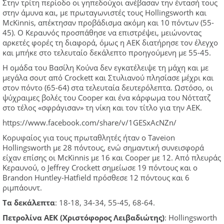
Στην τρίτη περίοδο οι γηπεδούχοι ανέβασαν την έντασή τους
στην άμυνα και, με πρωταγωνιστές τους Hollingsworth και
McKinnis, απέκτησαν προβάδισμα ακόμη και 10 πόντων (55-
45). Ο Κεραυνός προσπάθησε να επιστρέψει, μειώνοντας
αρκετές φορές τη διαφορά, όμως η ΑΕΚ διατήρησε τον έλεγχο
και μπήκε στο τελευταίο δεκάλεπτο προηγούμενη με 55-45.
Η ομάδα του Βασίλη Κούνα δεν εγκατέλειψε τη μάχη και με
μεγάλα σουτ από Crockett και Στυλιανού πλησίασε μέχρι και
στον πόντο (65-64) στα τελευταία δευτερόλεπτα. Ωστόσο, οι
ψύχραιμες βολές του Cooper και ένα κάρφωμα του Νόττατζ
στο τέλος «σφράγισαν» τη νίκη και τον τίτλο για την ΑΕΚ.
https://www.facebook.com/share/v/1GESxAcNZn/
Κορυφαίος για τους πρωταθλητές ήταν ο Taveion
Hollingsworth με 28 πόντους, ενώ σημαντική συνεισφορά
είχαν επίσης οι McKinnis με 16 και Cooper με 12. Από πλευράς
Κεραυνού, ο Jeffrey Crockett σημείωσε 19 πόντους και ο
Brandon Huntley-Hatfield πρόσθεσε 12 πόντους και 6
ριμπάουντ.
Τα δεκάλεπτα
: 18-18, 34-34, 55-45, 68-64.
Πετρολίνα ΑΕΚ
(Χριστόφορος Λειβαδιώτης)
: Hollingsworth