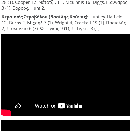
28 (1), Cooper 12, Νότατζ 7 (1), McKinnis 16, Diggs, Γιανναράς
3 (1), Βάρσος, Hunt 2.
Κεραυνός Στροβόλου (Βασίλης Κούνας)
: Huntley-Hatfield
12, Burns 2, Μιχαήλ 7 (1), Wright 4, Crockett 19 (1), Πασιαλής
2, Στυλιανού 6 (2), Φ. Τίγκας 9 (1), Σ. Τίγκας 3 (1).