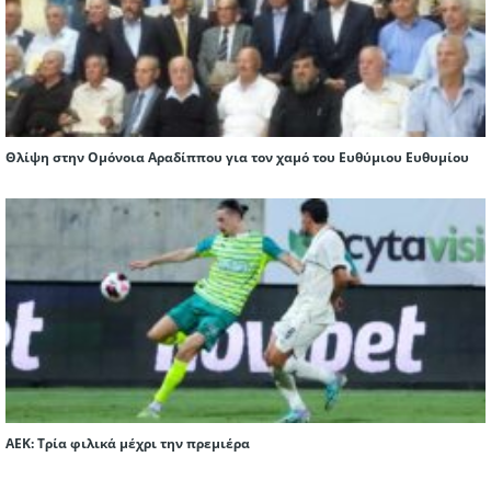
Θλίψη στην Ομόνοια Αραδίππου για τον χαμό του Ευθύμιου Ευθυμίου
ΑΕΚ: Τρία φιλικά μέχρι την πρεμιέρα