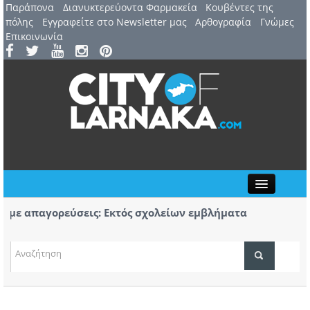
Παράπονα
Διανυκτερεύοντα Φαρμακεία
Kουβέντες της
πόλης
Εγγραφείτε στο Newsletter μας
Αρθογραφία
Γνώμες
Επικοινωνία
Close
ε απαγορεύσεις: Εκτός σχολείων εμβλήματα
Πορε
άδων
Αύρι
 7 Αυγούστου: 44ο Φεστιβάλ Λευκάρων – Έναρξη /
Πρώτ
ΤΟΠΙΚΑ ΝΕΑ
ρινέλλα
κομμ
ΑΤΖΕΝΤΑ