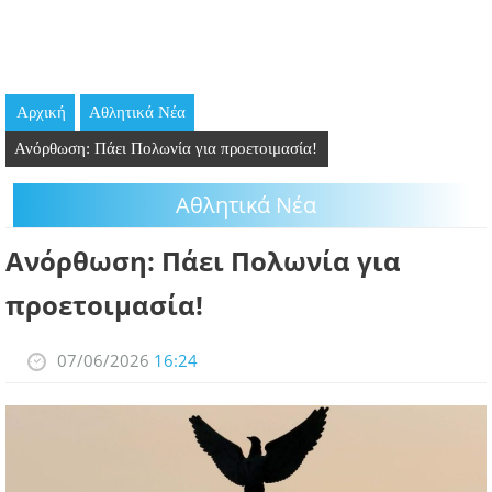
GOING OUT
ΕΠΙΧΕΙΡΗΣΕΙΣ
Αρχική
Αθλητικά Νέα
ΘΕΣΕΙΣ ΕΡΓΑΣΙΑΣ
Ανόρθωση: Πάει Πολωνία για προετοιμασία!
PODCAST
Αθλητικά Νέα
ΠΡΟΣΩΠΑ
Ανόρθωση: Πάει Πολωνία για
ΛΑΡΝΑΚΑ 2030
προετοιμασία!
ΣΥΝΔΕΣΜΟΙ
07/06/2026
16:24
ΠΕΡΙΣΣΟΤΕΡΑ