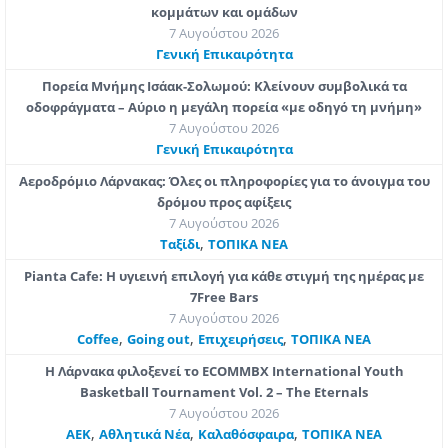
κομμάτων και ομάδων
7 Αυγούστου 2026
Γενική Επικαιρότητα
Πορεία Μνήμης Ισάακ-Σολωμού: Κλείνουν συμβολικά τα
οδοφράγματα – Αύριο η μεγάλη πορεία «με οδηγό τη μνήμη»
7 Αυγούστου 2026
Γενική Επικαιρότητα
Αεροδρόμιο Λάρνακας: Όλες οι πληροφορίες για το άνοιγμα του
δρόμου προς αφίξεις
7 Αυγούστου 2026
,
Ταξίδι
ΤΟΠΙΚΑ ΝΕΑ
Pianta Cafe: Η υγιεινή επιλογή για κάθε στιγμή της ημέρας με
7Free Bars
7 Αυγούστου 2026
,
,
,
Coffee
Going out
Επιχειρήσεις
ΤΟΠΙΚΑ ΝΕΑ
Η Λάρνακα φιλοξενεί το ECOMMBX International Youth
Basketball Tournament Vol. 2 – The Eternals
7 Αυγούστου 2026
,
,
,
ΑΕΚ
Αθλητικά Νέα
Καλαθόσφαιρα
ΤΟΠΙΚΑ ΝΕΑ