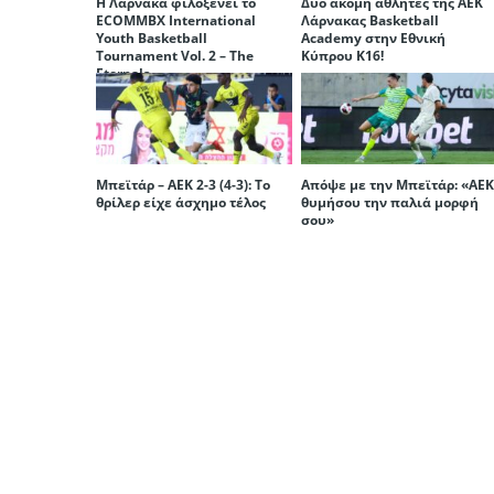
Η Λάρνακα φιλοξενεί το
Δύο ακόμη αθλητές της ΑΕΚ
ECOMMBX International
Λάρνακας Basketball
Youth Basketball
Academy στην Εθνική
Tournament Vol. 2 – The
Κύπρου Κ16!
Eternals
Μπεϊτάρ – ΑΕΚ 2-3 (4-3): Το
Απόψε με την Μπεϊτάρ: «ΑΕ
θρίλερ είχε άσχημο τέλος
θυμήσου την παλιά μορφή
σου»