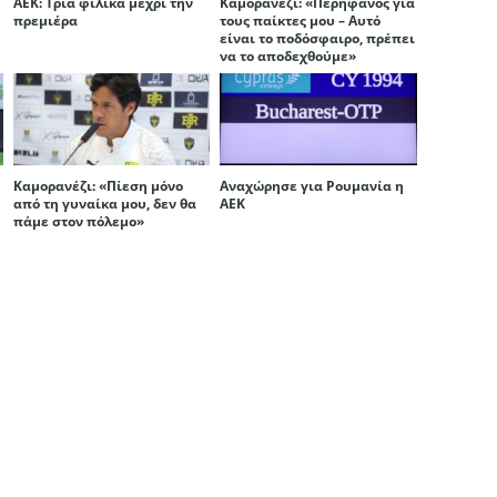
ΑΕΚ: Τρία φιλικά μέχρι την
Καμορανέζι: «Περήφανος για
πρεμιέρα
τους παίκτες μου – Αυτό
είναι το ποδόσφαιρο, πρέπει
να το αποδεχθούμε»
Κ
Καμορανέζι: «Πίεση μόνο
Αναχώρησε για Ρουμανία η
από τη γυναίκα μου, δεν θα
ΑΕΚ
πάμε στον πόλεμο»