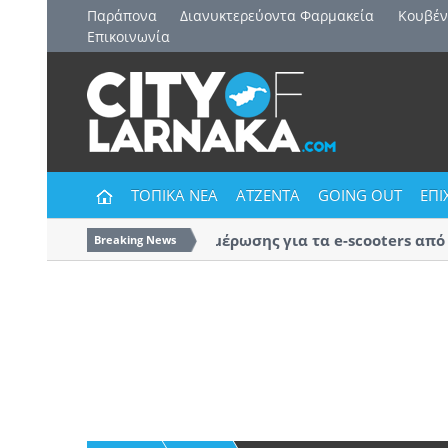
Παράπονα
Διανυκτερεύοντα Φαρμακεία
Kουβέν
Επικοινωνία
ΤΟΠΙΚΑ ΝΕΑ
ΑΤΖΕΝΤΑ
GOING OUT
ΕΠΙ
Εκστρατεία ενημέρωσης για τα e-scooters από τ
Breaking News
Αστυνομία Λάρνακας