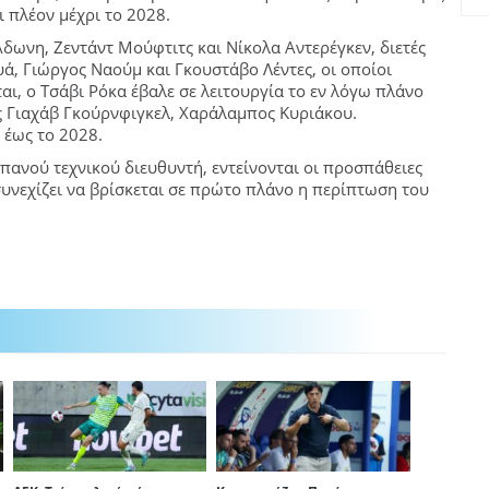
 πλέον μέχρι το 2028.
δωνη, Ζεντάντ Μούφτιτς και Νίκολα Αντερέγκεν, διετές
, Γιώργος Ναούμ και Γκουστάβο Λέντες, οι οποίοι
, ο Τσάβι Ρόκα έβαλε σε λειτουργία το εν λόγω πλάνο
ς Γιαχάβ Γκούρνφιγκελ, Χαράλαμπος Κυριάκου.
 έως το 2028.
σπανού τεχνικού διευθυντή, εντείνονται οι προσπάθειες
υνεχίζει να βρίσκεται σε πρώτο πλάνο η περίπτωση του