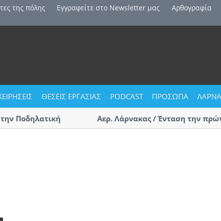
τες της πόλης
Εγγραφείτε στο Newsletter μας
Αρθογραφία
ΧΕΙΡΗΣΕΙΣ
ΘΕΣΕΙΣ ΕΡΓΑΣΙΑΣ
PODCAST
ΠΡΟΣΩΠΑ
ΛΑΡΝΑ
ην Ποδηλατική
Αερ. Λάρνακας / Ένταση την πρώτη 
αφίξεις – Επαγγελματίες οδηγοί τ
(ΒΙΝΤΕΟ)