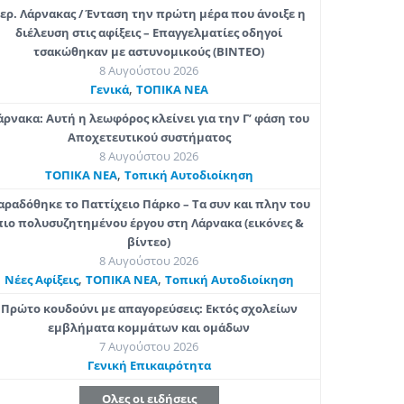
ερ. Λάρνακας / Ένταση την πρώτη μέρα που άνοιξε η
διέλευση στις αφίξεις – Επαγγελματίες οδηγοί
τσακώθηκαν με αστυνομικούς (ΒΙΝΤΕΟ)
8 Αυγούστου 2026
,
Γενικά
ΤΟΠΙΚΑ ΝΕΑ
άρνακα: Αυτή η λεωφόρος κλείνει για την Γ’ φάση του
Αποχετευτικού συστήματος
8 Αυγούστου 2026
,
ΤΟΠΙΚΑ ΝΕΑ
Τοπική Αυτοδιοίκηση
αραδόθηκε το Παττίχειο Πάρκο – Τα συν και πλην του
πιο πολυσυζητημένου έργου στη Λάρνακα (εικόνες &
βίντεο)
8 Αυγούστου 2026
,
,
Νέες Αφίξεις
ΤΟΠΙΚΑ ΝΕΑ
Τοπική Αυτοδιοίκηση
Πρώτο κουδούνι με απαγορεύσεις: Εκτός σχολείων
εμβλήματα κομμάτων και ομάδων
7 Αυγούστου 2026
Γενική Επικαιρότητα
Ολες οι ειδήσεις