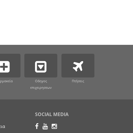
ρμακεία
Οδηγος
Πτήσεις
επιχειρησεων
SOCIAL MEDIA
εια