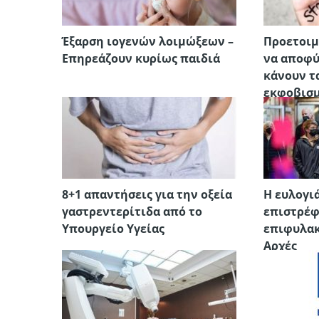
Έξαρση ιογενών λοιμώξεων –
Προετοιμ
Επηρεάζουν κυρίως παιδιά
να αποφύ
κάνουν τ
εκφοβισ
8+1 απαντήσεις για την οξεία
H ευλογι
γαστρεντερίτιδα από το
επιστρέφ
Υπουργείο Υγείας
επιφυλακ
Αρχές