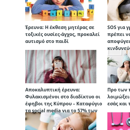
Έρευνα: H έκθεση μητέρας σε
SOS για γ
τοξικές ουσίες-άγχος, προκαλεί
πρέπει να
αυτισμό στο παιδί
αποφύγει
κινδυνεύ
Αποκαλυπτική έρευνα:
Προ των 
Φυλακισμένοι στο διαδίκτυο οι
λοιμώξεις
έφηβοι της Κύπρου – Καταφύγιο
εσάς και 
τα social media για το 57% των
κοριτσιών (πίνακες)