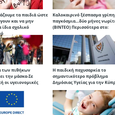
άζουμε τα παιδιά ώστε
Καλοκαιρινό ξέσπασμα γρίπη
γουν και να μην
παγκόσμια…δύο μήνες νωρίτ
α ίδια σχολικό
(BINTEO) Περισσότερα στο:
μό
ά των πιθήκων
Η παιδική παχυσαρκία το
ει την μάσκα-Σε
σημαντικότερο πρόβλημα
ή οι υγειονομικές
Δημόσιας Υγείας για την Κύπ