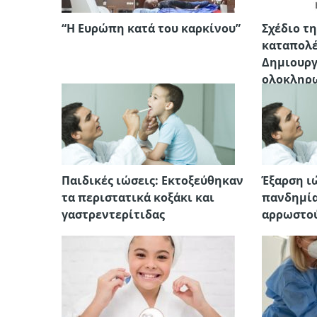
“Η Ευρώπη κατά του καρκίνου”
Σχέδιο τ
καταπολέ
Δημιουργ
ολοκληρ
τον καρκ
Παιδικές ιώσεις: Εκτοξεύθηκαν
Έξαρση ι
τα περιστατικά κοξάκι και
πανδημία
γαστρεντερίτιδας
αρρωστού