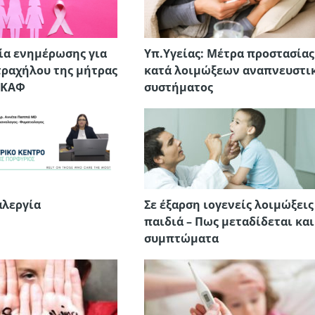
ία ενημέρωσης για
Υπ.Υγείας: Μέτρα προστασίας
τραχήλου της μήτρας
κατά λοιμώξεων αναπνευστι
ΥΚΑΦ
συστήματος
αλεργία
Σε έξαρση ιογενείς λοιμώξεις
παιδιά – Πως μεταδίδεται και
συμπτώματα