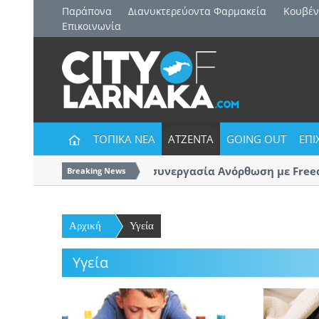
Παράπονα
Διανυκτερεύοντα Φαρμακεία
Kουβέν
Επικοινωνία
ΤΟΠΙΚΑ ΝΕΑ
ΑΤΖΕΝΤΑ
GOING OUT
ΕΠΙ
Και επίσημα η συνεργασία Ανόρθωση με Freedo
Breaking News
Αρχική
Υγεία
Υγεία