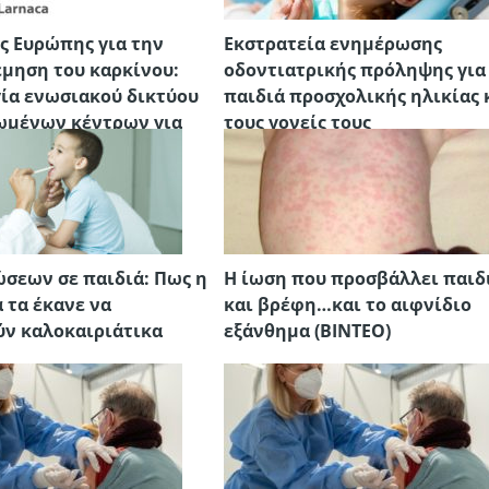
ης Ευρώπης για την
Εκστρατεία ενημέρωσης
μηση του καρκίνου:
οδοντιατρικής πρόληψης για
ία ενωσιακού δικτύου
παιδιά προσχολικής ηλικίας 
ωμένων κέντρων για
τους γονείς τους
ίνο
ώσεων σε παιδιά: Πως η
Η ίωση που προσβάλλει παιδ
 τα έκανε να
και βρέφη…και το αιφνίδιο
ν καλοκαιριάτικα
εξάνθημα (ΒΙΝΤΕΟ)