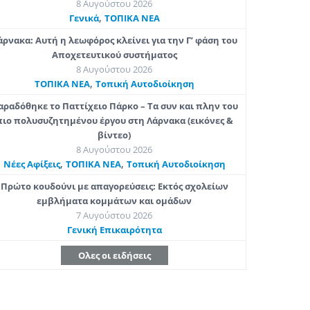
8 Αυγούστου 2026
,
Γενικά
ΤΟΠΙΚΑ ΝΕΑ
άρνακα: Αυτή η λεωφόρος κλείνει για την Γ’ φάση του
Αποχετευτικού συστήματος
8 Αυγούστου 2026
,
ΤΟΠΙΚΑ ΝΕΑ
Τοπική Αυτοδιοίκηση
αραδόθηκε το Παττίχειο Πάρκο – Τα συν και πλην του
πιο πολυσυζητημένου έργου στη Λάρνακα (εικόνες &
βίντεο)
8 Αυγούστου 2026
,
,
Νέες Αφίξεις
ΤΟΠΙΚΑ ΝΕΑ
Τοπική Αυτοδιοίκηση
Πρώτο κουδούνι με απαγορεύσεις: Εκτός σχολείων
εμβλήματα κομμάτων και ομάδων
7 Αυγούστου 2026
Γενική Επικαιρότητα
Αλέξανδρος Ηλία
Αγγέλα Καϊμ
Ολες οι ειδήσεις
“Άλλαξέ το”: Μια νέα
Γιατί χαιρό
εικόνα για τo μικρό
πολύ με αυτό
roundabout στο τέλος
Και γιατί χ
του Μακένζυ (θέα
τόσο αυτή η
διαύλου αεροδρομίου)