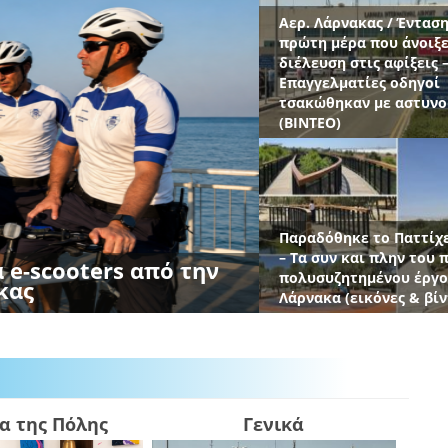
Αεροδρόμιο Λάρνακας: 
πληροφορίες για το άν
δρόμου προς αφίξεις
Η Λάρνακα φιλοξενεί τ
ύ: Κλείνουν
ECOMMBX International
Αύριο η μεγάλη
Basketball Tournament V
Eternals
α της Πόλης
Γενικά