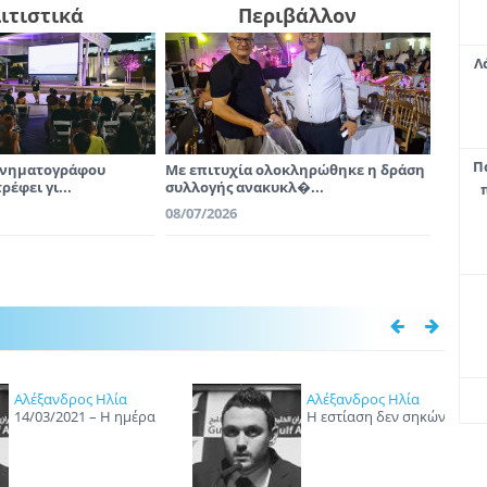
ιτιστικά
Περιβάλλον
Λ
Π
ινηματογράφου
Με επιτυχία ολοκληρώθηκε η δράση
έφει γι...
συλλογής ανακυκλ�...
08/07/2026
Αλέξανδρος Ηλία
Αλέξανδρος Ηλία
14/03/2021 – Η ημέρα
H εστίαση δεν σηκώνει
που η Λάρνακα άρχιζε
άλλους πειραματισμούς
να αλλάζει και να μας
αρέσει