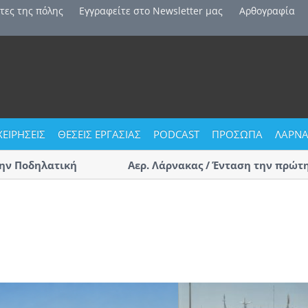
τες της πόλης
Εγγραφείτε στο Newsletter μας
Αρθογραφία
ΧΕΙΡΗΣΕΙΣ
ΘΕΣΕΙΣ ΕΡΓΑΣΙΑΣ
PODCAST
ΠΡΟΣΩΠΑ
ΛΑΡΝΑ
οδηλατική
Αερ. Λάρνακας / Ένταση την πρώτη μέρα
αφίξεις – Επαγγελματίες οδηγοί τσακώ
(ΒΙΝΤΕΟ)