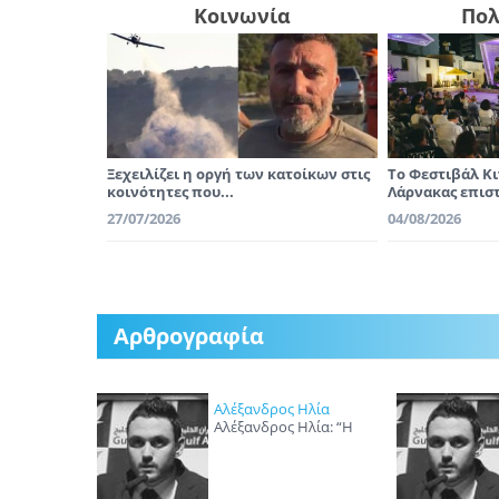
Κοινωνία
Πολ
Ξεχειλίζει η οργή των κατοίκων στις
Το Φεστιβάλ Κ
κοινότητες που...
Λάρνακας επιστρ
27/07/2026
04/08/2026
Αρθρογραφία
Αλέξανδρος Ηλία
Αλέξανδρος Ηλία: “Η
γενιά μας πρέπει να βγει
μπροστά για να δώσει
μια Κύπρο καλύτερη
στις επόμενες γενιές”