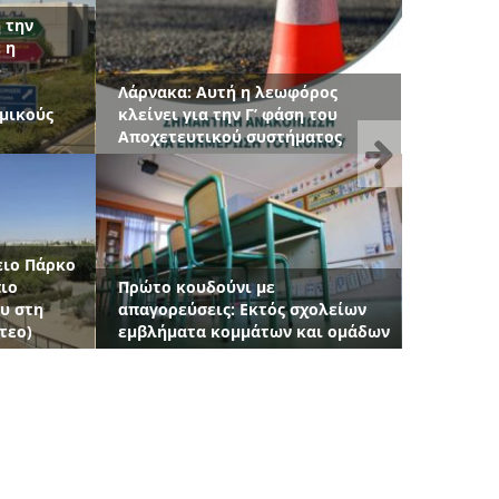
Όλες οι
Pianta Cafe: Η υγιεινή επιλογή για
οιγμα του
κάθε στιγμή της ημέρας με 7Free
Bars
Next
ο
Θεσμοθετούνται οι ετήσιες
 Youth
«Υποτροφίες Κώστας Τσιελεπής»
ol. 2 – The
για φοιτητές και φοιτήτριες του
ΤΕΠΑΚ