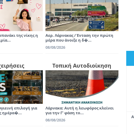
πανάκι της νίκης η
Αερ. Λάρνακας / Ένταση την πρώτη
μία...
μέρα που άνοιξε η δ�...
08/08/2026
χειρήσεις
Τοπική Αυτοδιοίκηση
υγιεινή επιλογή για
Λάρνακα: Αυτή η λεωφόρος κλείνει
ς ημέρα�...
για την Γ’ φάση το...
Α
08/08/2026