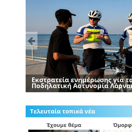
Previous
Πορεία Μνήμης Ισάακ-Σολωμο
συμβολικά τα οδοφράγματα - 
πορεία «με οδηγό τη μνήμη»
Τελευταία τοπικά νέα
Έχουμε θέμα
Όμορφ