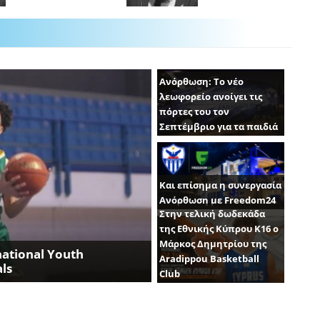
Ανόρθωση: Το νέο
λεωφορείο ανοίγει τις
πόρτες του τον
Σεπτέμβριο για τα παιδιά
Και επίσημα η συνεργασία
Ανόρθωση με Freedom24
Στην τελική δωδεκάδα
της Εθνικής Κύπρου Κ16 ο
Μάρκος Δημητρίου της
ational Youth
Aradippou Basketball
ls
Club