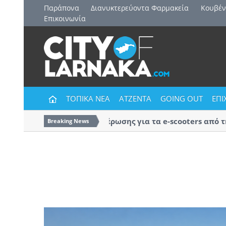
Παράπονα
Διανυκτερεύοντα Φαρμακεία
Kουβέν
Επικοινωνία
ΤΟΠΙΚΑ ΝΕΑ
ΑΤΖΕΝΤΑ
GOING OUT
ΕΠΙ
Εκστρατεία ενημέρωσης για τα e-scooters από την Π
Breaking News
Αστυνομία Λάρνακας