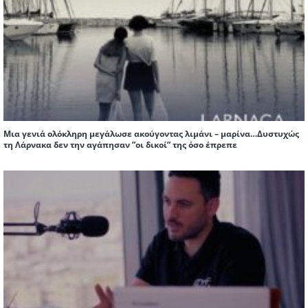
Μια γενιά ολόκληρη μεγάλωσε ακούγοντας λιμάνι – μαρίνα…Δυστυχώς
τη Λάρνακα δεν την αγάπησαν ”οι δικοί” της όσο έπρεπε