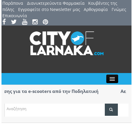
Παράπονα
Διανυκτερεύοντα Φαρμακεία
Kουβέντες της
πόλης
Εγγραφείτε στο Newsletter μας
Αρθογραφία
Γνώμες
Επικοινωνία
Close
ια τα e-scooters από την Ποδηλατική
Αερ. Λάρνα
αφίξεις – 
(ΒΙΝΤΕΟ)
ΤΟΠΙΚΑ ΝΕΑ
ΑΤΖΕΝΤΑ