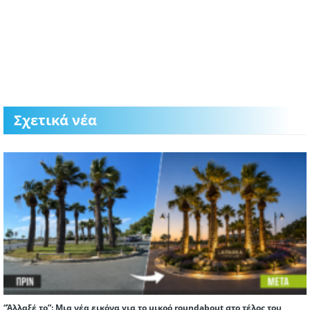
Σχετικά νέα
“Άλλαξέ το”: Μια νέα εικόνα για τo μικρό roundabout στο τέλος του