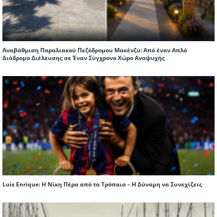
Αναβάθμιση Παραλιακού Πεζόδρομου Μακένζυ: Από έναν Απλό
Διάδρομο Διέλευσης σε Έναν Σύγχρονο Χώρο Αναψυχής
Luis Enrique: Η Νίκη Πέρα από τα Τρόπαια – Η Δύναμη να Συνεχίζεις