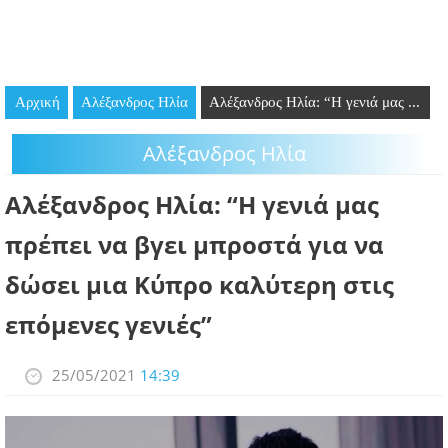
GOING OUT
ΕΠΙΧΕΙΡΗΣΕΙΣ
Αρχική
Αλέξανδρος Ηλία
Αλέξανδρος Ηλία: “Η γενιά μας ...
ΘΕΣΕΙΣ ΕΡΓΑΣΙΑΣ
Αλέξανδρος Ηλία
PODCAST
Αλέξανδρος Ηλία: “Η γενιά μας
ΠΡΟΣΩΠΑ
πρέπει να βγει μπροστά για να
ΛΑΡΝΑΚΑ 2030
δώσει μια Κύπρο καλύτερη στις
ΣΥΝΔΕΣΜΟΙ
επόμενες γενιές”
ΠΕΡΙΣΣΟΤΕΡΑ
25/05/2021
14:39