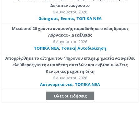
Δεκαπενταύγουστο
6 Αυγούστου 2026
,
,
Going out
Εvents
ΤΟΠΙΚΑ ΝΕΑ
Μετά από 26 χρόνια αναμονής παραδόθηκε ο νέος δρόμος
Λάρνακας – Δεκέλειας
6 Αυγούστου 2026
,
ΤΟΠΙΚΑ ΝΕΑ
Τοπική Αυτοδιοίκηση
Απορρίφθηκε το αίτημα του 44χρονου επιχειρηματία να αφεθεί
ελεύθερος για την υπόθεση απειλών και εκβιασμών-Στις
Κεντρικές μέχρι τη δίκη
6 Αυγούστου 2026
,
Aστυνομικά νέα
ΤΟΠΙΚΑ ΝΕΑ
Ολες οι ειδήσεις