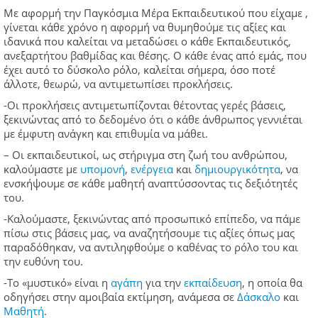
Με αφορμή την Παγκόσμια Μέρα Εκπαιδευτικού που είχαμε ,
γίνεται κάθε χρόνο η αφορμή να θυμηθούμε τις αξίες και
ιδανικά που καλείται να μεταδώσει ο κάθε Εκπαιδευτικός,
ανεξαρτήτου βαθμίδας και θέσης. Ο κάθε ένας από εμάς, που
έχει αυτό το δύσκολο ρόλο, καλείται σήμερα, όσο ποτέ
άλλοτε, θεωρώ, να αντιμετωπίσει προκλήσεις.
-Οι προκλήσεις αντιμετωπίζονται θέτοντας γερές βάσεις,
ξεκινώντας από το δεδομένο ότι ο κάθε άνθρωπος γεννιέται
με έμφυτη ανάγκη και επιθυμία να μάθει.
– Οι εκπαιδευτικοί, ως στήριγμα στη ζωή του ανθρώπου,
καλούμαστε με
υπομονή
,
ενέργεια
και
δημιουργικότητα
, να
ενσκήψουμε σε κάθε μαθητή αναπτύσσοντας τις δεξιότητές
του.
-Καλούμαστε, ξεκινώντας από προσωπικό επίπεδο, να πάμε
πίσω στις βάσεις μας, να αναζητήσουμε τις αξίες όπως μας
παραδόθηκαν, να αντιληφθούμε ο καθένας το ρόλο του και
την ευθύνη του.
-Το «μυστικό» είναι η
αγάπη
για την
εκπαίδευση
, η οποία θα
οδηγήσει στην αμοιβαία εκτίμηση, ανάμεσα σε
Δάσκαλο
και
Μαθητή
.