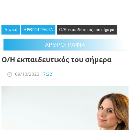
GOING OUT
ΕΠΙΧΕΙΡΗΣΕΙΣ
Αρχική
ΑΡΘΡΟΓΡΑΦΙΑ
Ο/H εκπαιδευτικός του σήμερα
ΘΕΣΕΙΣ ΕΡΓΑΣΙΑΣ
ΑΡΘΡΟΓΡΑΦΙΑ
PODCAST
Ο/H εκπαιδευτικός του σήμερα
ΠΡΟΣΩΠΑ
09/10/2023
17:22
ΛΑΡΝΑΚΑ 2030
ΣΥΝΔΕΣΜΟΙ
ΠΕΡΙΣΣΟΤΕΡΑ