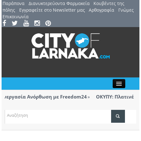
Παράπονα
Διανυκτερεύοντα Φαρμακεία
Kουβέντες της
πόλης
Εγγραφείτε στο Newsletter μας
Αρθογραφία
Γνώμες
Επικοινωνία
Close
νεργασία Ανόρθωση με Freedom24
ΟΚΥΠΥ: Πλατινένια δι
Λάρνακας
ΤΟΠΙΚΑ ΝΕΑ
νεργασία Ανόρθωση με Freedom24
ΑΤΖΕΝΤΑ