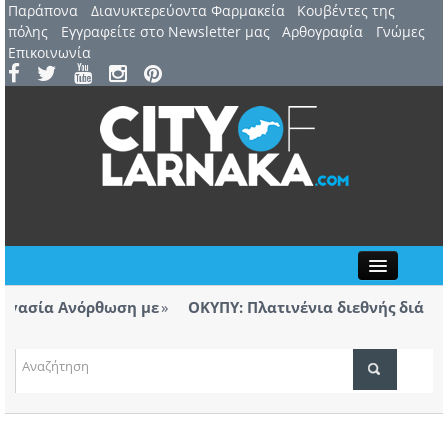
Παράπονα
Διανυκτερεύοντα Φαρμακεία
Kουβέντες της
πόλης
Εγγραφείτε στο Newsletter μας
Αρθογραφία
Γνώμες
Επικοινωνία
Close
νόρθωση με
ΟΚΥΠΥ: Πλατινένια διεθνής διάκριση για το
Λάρνακας
ΤΟΠΙΚΑ ΝΕΑ
σμα για την πυρκαγιά στο πεδίο
Ανοίγει μετά απ
ύνες, αυτές θα αποδοθούν»
Αεροδρομίου Λά
ΑΤΖΕΝΤΑ