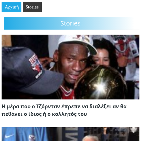
Αρχική
GOING OUT
Stories
Stories
ΕΠΙΧΕΙΡΗΣΕΙΣ
ΘΕΣΕΙΣ ΕΡΓΑΣΙΑΣ
PODCAST
ΠΡΟΣΩΠΑ
ΛΑΡΝΑΚΑ 2030
ΣΥΝΔΕΣΜΟΙ
Η μέρα που ο Τζόρνταν έπρεπε να διαλέξει αν θα
ΠΕΡΙΣΣΟΤΕΡΑ
πεθάνει ο ίδιος ή ο κολλητός του