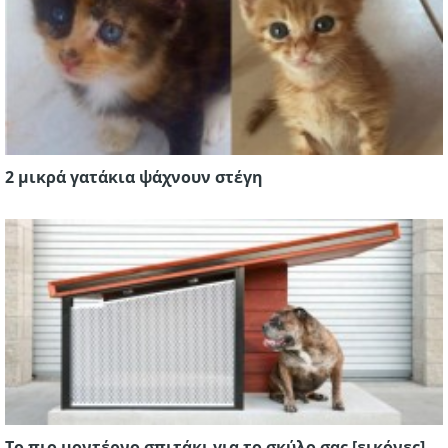
2 μικρά γατάκια ψάχνουν στέγη
Το πιο μοντέρνο σπιτάκι για το σκύλο σας [εικόνες]