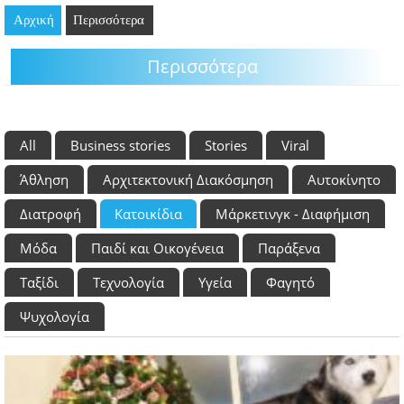
Αρχική
GOING OUT
Περισσότερα
Περισσότερα
ΕΠΙΧΕΙΡΗΣΕΙΣ
ΘΕΣΕΙΣ ΕΡΓΑΣΙΑΣ
All
Business stories
Stories
Viral
PODCAST
Άθληση
Αρχιτεκτονική Διακόσμηση
Αυτοκίνητο
ΠΡΟΣΩΠΑ
Διατροφή
Κατοικίδια
Μάρκετινγκ - Διαφήμιση
ΛΑΡΝΑΚΑ 2030
Μόδα
Παιδί και Οικογένεια
Παράξενα
ΣΥΝΔΕΣΜΟΙ
Ταξίδι
Τεχνολογία
Υγεία
Φαγητό
Ψυχολογία
ΠΕΡΙΣΣΟΤΕΡΑ