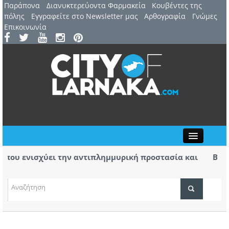
Παράπονα
Διανυκτερεύοντα Φαρμακεία
Kουβέντες της
πόλης
Εγγραφείτε στο Newsletter μας
Αρθογραφία
Γνώμες
Επικοινωνία
Close
νισχύει την αντιπλημμυρική προστασία και
Βύρας: Καμί
εριοχής
 φωτιάς στο Καλό Χωριό ο Πάλμας- «Ουδέν
Στις φλόγες
χειρότερα
ΤΟΠΙΚΑ ΝΕΑ
ΑΤΖΕΝΤΑ