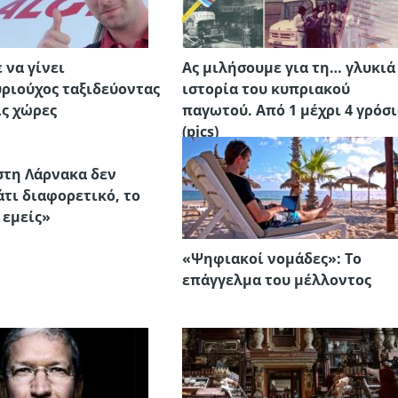
 να γίνει
Ας μιλήσουμε για τη… γλυκιά
ριούχος ταξιδεύοντας
ιστορία του κυπριακού
ις χώρες
παγωτού. Από 1 μέχρι 4 γρόσ
(pics)
στη Λάρνακα δεν
κάτι διαφορετικό, το
 εμείς»
«Ψηφιακοί νομάδες»: Το
επάγγελμα του μέλλοντος