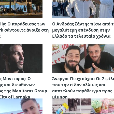
lly: Ο παράδεισος των
Ο Ανδρέας Σάντης πίσω από 
rk σάντουιτς άνοιξε στη
μεγαλύτερη επένδυση στην
α
Ελλάδα τα τελευταία χρόνια
 Μανιταράς: O
Άνεργοι Πτυχιούχοι: Oι 2 φίλ
ης και διευθύνων
που την είδαν αλλιώς και
ς της Manitaras Group
αποτελούν παράδειγμα προς
City of Larnaka
μίμηση