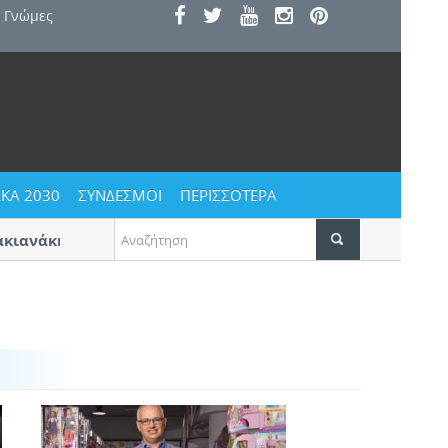
Γνώμες
ΚΑ 2030
ΣΥΝΔΕΣΜΟΙ
ΠΕΡΙΣΣΟΤΕΡΑ
ανάκης» στην Πύλα
Η κατοικία ως κοινωνικό αγαθό | Τι
το Α’ βραβείο για προσιτή στέγη στ