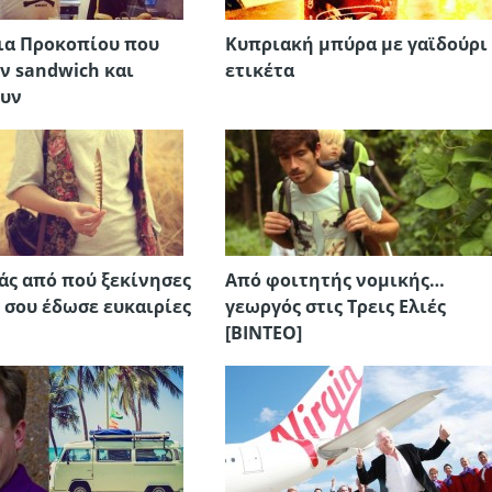
ια Προκοπίου που
Κυπριακή μπύρα με γαϊδούρι 
ν sandwich και
ετικέτα
ουν
άς από πού ξεκίνησες
Από φοιτητής νομικής…
ς σου έδωσε ευκαιρίες
γεωργός στις Τρεις Ελιές
[ΒΙΝΤΕΟ]