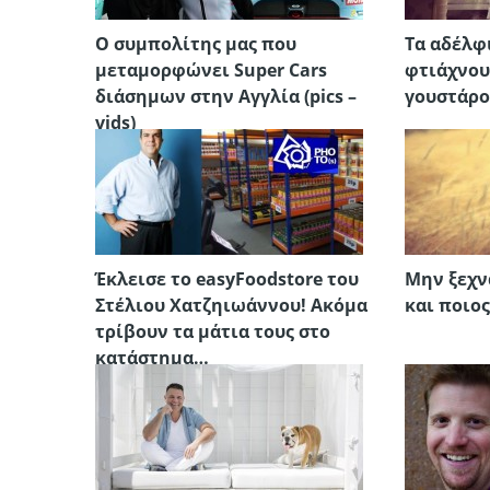
O συμπολίτης μας που
Τα αδέλφ
μεταμορφώνει Super Cars
φτιάχνου
διάσημων στην Αγγλία (pics –
γουστάρ
vids)
Έκλεισε το easyFoodstore του
Μην ξεχν
Στέλιου Χατζηιωάννου! Ακόμα
και ποιο
τρίβουν τα μάτια τους στο
κατάστημα…