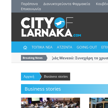
Παράπονα
Διανυκτερεύοντα Φαρμακεία
Kουβέν
Επικοινωνία
ΤΟΠΙΚΑ ΝΕΑ
ΑΤΖΕΝΤΑ
GOING OUT
ΕΠΙ
Δήμος Δρομολαξιάς Μενεού: Συνεχάρη το χρυσό Γ
Breaking News
Αρχική
Business stories
Business stories