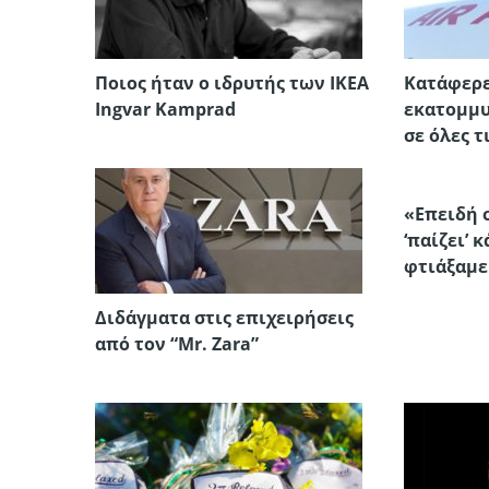
Ποιος ήταν ο ιδρυτής των IKEA
Κατάφερε
Ingvar Kamprad
εκατομμυ
σε όλες τ
«Επειδή 
‘παίζει’ 
φτιάξαμε
Διδάγματα στις επιχειρήσεις
από τον “Mr. Zara”