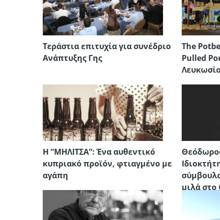
Τεράστια επιτυχία για συνέδριο
The Potbe
Ανάπτυξης Γης
Pulled Po
Λευκωσί
H ”ΜΗΛΙΤΣΑ”: Ένα αυθεντικό
Θεόδωρος
κυπριακό προϊόν, φτιαγμένο με
Ιδιοκτήτ
αγάπη
σύμβουλο
μιλά στο 