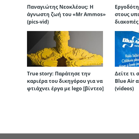
Παναγιώτης Νεοκλέους: Η
Εργοδότη
άγνωστη ζωή του «Mr Ammos»
στους υπ
(pics-vid)
διακοπές
True story: Παράτησε την
Δείτε τι 
καριέρα του δικηγόρου για να
Blue Air
φτιάχνει έργα με lego [βίντεο]
(videos)