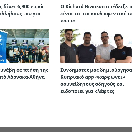
ς δίνει 6,800 ευρώ
O Richard Branson απέδειξε 
αλλήλους του για
είναι το πιο κουλ αφεντικό σ
κόσμο
συνέβη σε πτήση της
Συνδημότες μας δημιούργησ
 από Λάρνακα-Αθήνα
Κυπριακό app «καρφώνει»
ασυνείδητους οδηγούς και
ειδοποιεί για κλέφτες