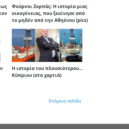
πως
Φούρνοι Ζορπάς: Η ιστορία μιας
τον
οικογένειας, που ξεκίνησε από
το μηδέν από την Αθηένου (pics)
αν
Η ιστορία του πλουσιότερου…
Κύπριου (στα χαρτιά)
Επόμενη σελίδα