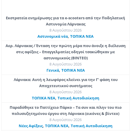
Εκστρατεία ενημέρωσης για τα e-scooters από την Ποδηλατική
Αστυνομία Λάρνακας
8 Αυγούστου 2026
,
Aστυνομικά νέα
ΤΟΠΙΚΑ ΝΕΑ
Αερ. Λάρνακας / Ένταση την πρώτη μέρα που άνοιξε η διέλευση
στις αφίξεις – Επαγγελματίες οδηγοί τσακώθηκαν με
αστυνομικούς (ΒΙΝΤΕΟ)
8 Αυγούστου 2026
,
Γενικά
ΤΟΠΙΚΑ ΝΕΑ
Λάρνακα: Αυτή η λεωφόρος κλείνει για την Γ’ φάση του
Αποχετευτικού συστήματος
8 Αυγούστου 2026
,
ΤΟΠΙΚΑ ΝΕΑ
Τοπική Αυτοδιοίκηση
Παραδόθηκε το Παττίχειο Πάρκο – Τα συν και πλην του πιο
πολυσυζητημένου έργου στη Λάρνακα (εικόνες & βίντεο)
8 Αυγούστου 2026
,
,
Νέες Αφίξεις
ΤΟΠΙΚΑ ΝΕΑ
Τοπική Αυτοδιοίκηση