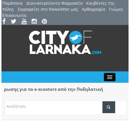
Παράπονα
Διανυκτερεύοντα Φαρμακεία
Kουβέντες της
πόλης
Εγγραφείτε στο Newsletter μας
Αρθογραφία
Γνώμες
Επικοινωνία
Close
ωσης για τα e-scooters από την Ποδηλατική
Αερ. 
ας
αφίξε
(ΒΙΝΤ
ΤΟΠΙΚΑ ΝΕΑ
ΑΤΖΕΝΤΑ