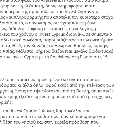
και στον φακό του Al Jazeera. Η κάθοδος στην Κύπρο
τομμυρίων ευρώ έκαστη, όπως πληροφορούμαστε
είναι μέρος της προσπάθειας του Invest Cyprus για
ας και πληροφορικής που αποτελεί τον κυριότερο στόχο
αίσιο αυτό, ο οργανισμός συνέχισε και εν μέσω
ών, δίδοντας έμφαση σε εταιρείες τεχνολογίας, με
ρκεια του χρόνου ο Invest Cyprus διοργάνωσε σημαντικό
ιαδικτυακά συνέδρια, παρουσιάζοντας τα πλεονεκτήματα
ό τις ΗΠΑ, τον Καναδά, το Ηνωμένο Βασίλειο, Ισραήλ,
ς Ασίας. Μάλιστα, σήμερα διεξάγεται μεγάλο διαδικτυακό
α τον Invest Cyprus με το Roadshow στη Ρωσία στις 15
σέλκυση εταιρειών προκειμένου να εγκαταστήσουν
ρόσφατα κι άλλα όπλα, αφού εκτός από την επέκταση των
ργαζομένους που ψηφίστηκαν από τη Βουλή, σημαντικές
οδότησης εξειδικευμένου προσωπικού από τρίτες χώρες,
ρικής.
. του Invest Cyprus Γιώργος Καμπανέλλας και
ματα τα οποία την καθιστούν ιδανικό προορισμό για
ή θέση του νησιού και στην ευρεία πρόσβαση που