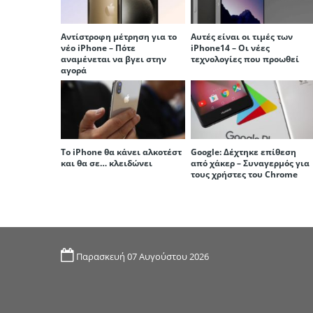
Αντίστροφη μέτρηση για το
Αυτές είναι οι τιμές των
νέο iPhone – Πότε
iPhone14 – Οι νέες
αναμένεται να βγει στην
τεχνολογίες που προωθεί
αγορά
Το iPhone θα κάνει αλκοτέστ
Google: Δέχτηκε επίθεση
και θα σε… κλειδώνει
από χάκερ – Συναγερμός για
τους χρήστες του Chrome
Παρασκευή 07 Αυγούστου 2026