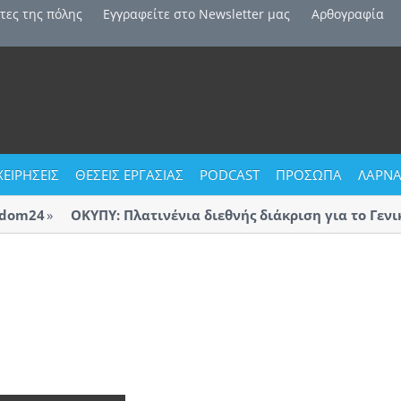
τες της πόλης
Εγγραφείτε στο Newsletter μας
Αρθογραφία
ΧΕΙΡΗΣΕΙΣ
ΘΕΣΕΙΣ ΕΡΓΑΣΙΑΣ
PODCAST
ΠΡΟΣΩΠΑ
ΛΑΡΝΑ
om24
ΟΚΥΠΥ: Πλατινένια διεθνής διάκριση για το Γενικό
Λάρνακας