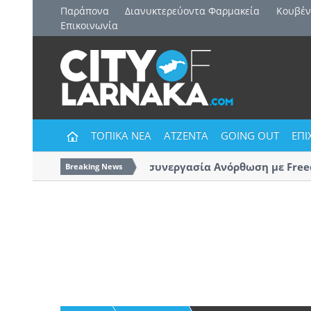
Παράπονα
Διανυκτερεύοντα Φαρμακεία
Kουβέν
Επικοινωνία
ΤΟΠΙΚΑ ΝΕΑ
ΑΤΖΕΝΤΑ
GOING OUT
ΕΠΙ
Και επίσημα η συνεργασία Ανόρθωση με Freed
Breaking News