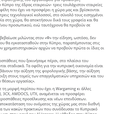
 Κύπρο της έδρας εταιρειών- τρεις τουλάχιστον εταιρείες
 οφέλη που έχει να προσφέρει η χώρα μας και βρίσκονται
τρεις τεχνολογικοί κολοσσοί, στο σύνολό τους εισηγμένοι
ία στη χώρα, θα αποκτήσουν δικά τους γραφεία και θα
μένου προσωπικού, ενώ ταυτόχρονα θα προβούν σε
πιβεβαίωσε μιλώντας στον «Φ» την είδηση, ωστόσο, δεν
που θα εγκατασταθούν στην Κύπρο, παραπέμποντας στις
ων χρηματιστηριακών αρχών να προβούν πρώτα οι ίδιες οι
ροσπάθειες που ξεκινήσαμε πέρσι, στο πλαίσιο του
αι σταδιακά. Τα οφέλη για την κυπριακή οικονομία είναι
μβάνουν την αύξηση της φορολογικής βάσης, την αύξηση
ιξη στους τομείς των επαγγελματικών υπηρεσιών και του
ν θέσεων εργασίας».
ε τη μορφή περίπου που έχει η Wargaming κι άλλες
NCR, 3CX, AMDOCS, UTX, αναμένεται να προσφέρει
 προσπάθειες προσέλκυσης και νέων επενδύσεων.
 αποκατάσταση του ονόματος της χώρας μας στον διεθνή
μα των κακών πρακτικών που συνόδευσαν το Κυπριακό