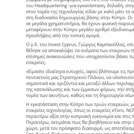
του Headquartering -για εγκατάσταση, δηλαδή, στην
στον τομέα της τεχνολογίας είδαν με καλό μάτι τα
στη διαδικασία δημιουργίας βάσης στην Κύπρο. Οι 
σε μεγάλα χρηματιστήρια, θα έχουν φυσική παρουσ
μεταφέρουν στην Κύπρο μεγάλο αριθμό εξειδικευ
προσλήψεις από την τοπική αγορά.
Ο γ.δ. του Invest Cyprus, Γιώργος Καμπανέλλας, ε
θέλησε να αποκαλύψει τα ονόματα των εταιρειών 
επίσημες ανακοινώσεις που υποχρεούνται βάσει τ
εταιρείες.
«Είμαστε ιδιαίτερα ευτυχείς, αφού βλέπουμε τις π
πενταετούς μας Στρατηγικού Πλάνου, να υλοποιούντ
σημαντικά και οριζόντια και μεταξύ άλλων περιλα
της κατανάλωσης και των έμμεσων φόρων, την στήρ
τομέα των ακινήτων, καθώς και τη δημιουργία νέω
Η εγκατάσταση στην Κύπρο των τριών εταιρειών, μ
εταιρείες τεχνολογίας, όπως οι εταιρείες eToro, 
περαιτέρω αξία στην κυπριακή οικονομία και στις
Περαιτέρω, εκτιμάται πως θα βοηθήσουν και στην
χώρο, μετά τον πρόσφατο διασυρμό, ως αποτέλεσ