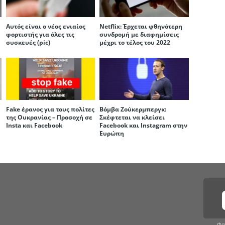
Αυτός είναι ο νέος ενιαίος
Netflix: Έρχεται φθηνότερη
φορτιστής για όλες τις
συνδρομή με διαφημίσεις
συσκευές (pic)
μέχρι το τέλος του 2022
Fake έρανος για τους πολίτες
Βόμβα Ζούκερμπεργκ:
της Ουκρανίας – Προσοχή σε
Σκέφτεται να κλείσει
Insta και Facebook
Facebook και Instagram στην
Ευρώπη
Φα