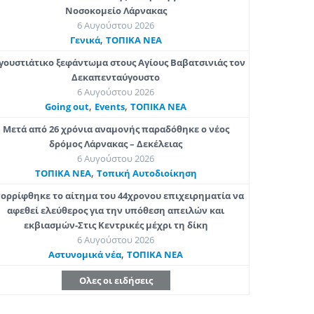
Νοσοκομείο Λάρνακας
6 Αυγούστου 2026
,
Γενικά
ΤΟΠΙΚΑ ΝΕΑ
γουστιάτικο ξεφάντωμα στους Αγίους Βαβατσινιάς τον
Δεκαπενταύγουστο
6 Αυγούστου 2026
,
,
Going out
Εvents
ΤΟΠΙΚΑ ΝΕΑ
Μετά από 26 χρόνια αναμονής παραδόθηκε ο νέος
δρόμος Λάρνακας – Δεκέλειας
6 Αυγούστου 2026
,
ΤΟΠΙΚΑ ΝΕΑ
Τοπική Αυτοδιοίκηση
ορρίφθηκε το αίτημα του 44χρονου επιχειρηματία να
αφεθεί ελεύθερος για την υπόθεση απειλών και
εκβιασμών-Στις Κεντρικές μέχρι τη δίκη
6 Αυγούστου 2026
,
Aστυνομικά νέα
ΤΟΠΙΚΑ ΝΕΑ
Ολες οι ειδήσεις