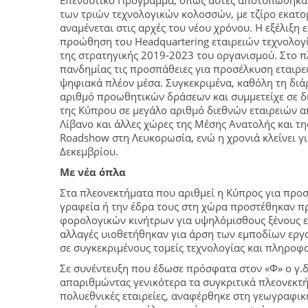
Επενδυτικό Πρόγραμμα, όπως αυτές αποτυπώθηκαν 
των τριών τεχνολογικών κολοσσών, με τζίρο εκα
αναμένεται στις αρχές του νέου χρόνου. Η εξέλιξη 
προώθηση του Headquartering εταιρειών τεχνολογί
της στρατηγικής 2019-2023 του οργανισμού. Στο πλ
πανδημίας τις προσπάθειες για προσέλκυση εταιρει
ψηφιακά πλέον μέσα. Συγκεκριμένα, καθόλη τη διά
αριθμό προωθητικών δράσεων και συμμετείχε σε δ
της Κύπρου σε μεγάλο αριθμό διεθνών εταιρειών απ
Λίβανο και άλλες χώρες της Μέσης Ανατολής και τη
Roadshow στη Λευκορωσία, ενώ η χρονιά κλείνει γι
Δεκεμβρίου.
Με νέα όπλα
Στα πλεονεκτήματα που αριθμεί η Κύπρος για προ
γραφεία ή την έδρα τους στη χώρα προστέθηκαν π
φορολογικών κινήτρων για υψηλόμισθους ξένους ε
αλλαγές υιοθετήθηκαν για άρση των εμποδίων εργ
σε συγκεκριμένους τομείς τεχνολογίας και πληροφο
Σε συνέντευξη που έδωσε πρόσφατα στον «Φ» ο γ.δ
απαριθμώντας γενικότερα τα συγκριτικά πλεονεκτή
πολυεθνικές εταιρείες, αναφέρθηκε στη γεωγραφικ