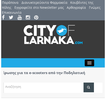
Παράπονα
Διανυκτερεύοντα Φαρμακεία
Kουβέντες της
πόλης
Εγγραφείτε στο Newsletter μας
Αρθογραφία
Γνώμες
Επικοινωνία
Close
ωσης για τα e-scooters από την Ποδηλατική
Αερ.
κας
αφίξ
(ΒΙΝ
ΤΟΠΙΚΑ ΝΕΑ
ΑΤΖΕΝΤΑ