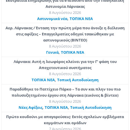
Εκστρατεία ενημέρωσης για τα e-scooters από την Ποδηλατική
Αστυνομία Λάρνακας
8 Αυγούστου 2026
,
Aστυνομικά νέα
ΤΟΠΙΚΑ ΝΕΑ
Αερ. Λάρνακας / Ένταση την πρώτη μέρα που άνοιξε η διέλευση
στις αφίξεις – Επαγγελματίες οδηγοί τσακώθηκαν με
αστυνομικούς (ΒΙΝΤΕΟ)
8 Αυγούστου 2026
,
Γενικά
ΤΟΠΙΚΑ ΝΕΑ
Λάρνακα: Αυτή η λεωφόρος κλείνει για την Γ’ φάση του
Αποχετευτικού συστήματος
8 Αυγούστου 2026
,
ΤΟΠΙΚΑ ΝΕΑ
Τοπική Αυτοδιοίκηση
Παραδόθηκε το Παττίχειο Πάρκο – Τα συν και πλην του πιο
πολυσυζητημένου έργου στη Λάρνακα (εικόνες & βίντεο)
8 Αυγούστου 2026
,
,
Νέες Αφίξεις
ΤΟΠΙΚΑ ΝΕΑ
Τοπική Αυτοδιοίκηση
Πρώτο κουδούνι με απαγορεύσεις: Εκτός σχολείων εμβλήματα
κομμάτων και ομάδων
7 Αυγούστου 2026