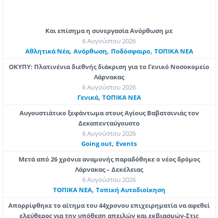
Και επίσημα η συνεργασία Ανόρθωση με
6 Αυγούστου 2026
,
,
,
Αθλητικά Νέα
Ανόρθωση
Ποδόσφαιρο
ΤΟΠΙΚΑ ΝΕΑ
ΟΚΥΠΥ: Πλατινένια διεθνής διάκριση για το Γενικό Νοσοκομείο
Λάρνακας
6 Αυγούστου 2026
,
Γενικά
ΤΟΠΙΚΑ ΝΕΑ
Αυγουστιάτικο ξεφάντωμα στους Αγίους Βαβατσινιάς τον
Δεκαπενταύγουστο
6 Αυγούστου 2026
,
Going out
Εvents
Μετά από 26 χρόνια αναμονής παραδόθηκε ο νέος δρόμος
Λάρνακας – Δεκέλειας
6 Αυγούστου 2026
,
ΤΟΠΙΚΑ ΝΕΑ
Τοπική Αυτοδιοίκηση
Απορρίφθηκε το αίτημα του 44χρονου επιχειρηματία να αφεθεί
ελεύθερος για την υπόθεση απειλών και εκβιασμών-Στις