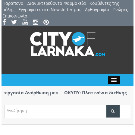
Παράπονα
Διανυκτερεύοντα Φαρμακεία
Kουβέντες της
πόλης
Εγγραφείτε στο Newsletter μας
Αρθογραφία
Γνώμες
Επικοινωνία
Close
εργασία Ανόρθωση με
ΟΚΥΠΥ: Πλατινένια διεθνής διάκρι
Λάρνακας
ΤΟΠΙΚΑ ΝΕΑ
α το πόρισμα για την πυρκαγιά στο πεδίο
Ανοίγε
πτουν ευθύνες, αυτές θα αποδοθούν»
Αεροδ
ΑΤΖΕΝΤΑ