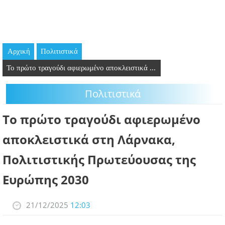
GOING OUT
ΕΠΙΧΕΙΡΗΣΕΙΣ
Αρχική
Πολιτιστικά
ΘΕΣΕΙΣ ΕΡΓΑΣΙΑΣ
Το πρώτο τραγούδι αφιερωμένο αποκλειστικά ...
PODCAST
Πολιτιστικά
ΠΡΟΣΩΠΑ
Το πρώτο τραγούδι αφιερωμένο
ΛΑΡΝΑΚΑ 2030
αποκλειστικά στη Λάρνακα,
Πολιτιστικής Πρωτεύουσας της
ΣΥΝΔΕΣΜΟΙ
Ευρώπης 2030
ΠΕΡΙΣΣΟΤΕΡΑ
21/12/2025
12:03