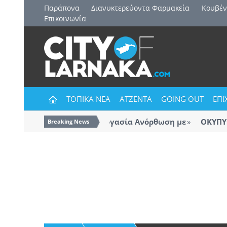
Παράπονα
Διανυκτερεύοντα Φαρμακεία
Kουβέν
Επικοινωνία
ΤΟΠΙΚΑ ΝΕΑ
ΑΤΖΕΝΤΑ
GOING OUT
ΕΠΙ
Και επίσημα η συνεργασία Ανόρθωση με
ΟΚΥΠΥ: Πλατι
Breaking News
Λάρνακας