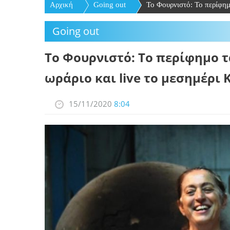
Αρχική
Going out
Το Φουρνιστό: Το περίφημο
Going out
Το Φουρνιστό: Το περίφημο τ
ωράριο και live τo μεσημέρι 
15/11/2020
8:04