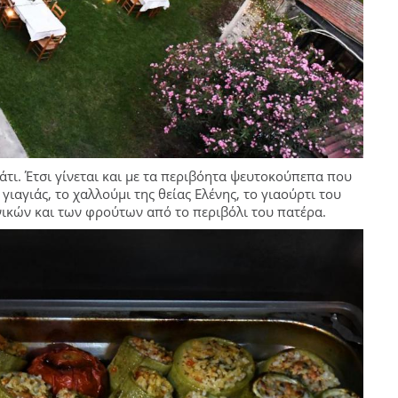
άτι. Έτσι γίνεται και με τα περιβόητα ψευτοκούπεπα που
γιαγιάς, το χαλλούμι της θείας Ελένης, το γιαούρτι του
ικών και των φρούτων από το περιβόλι του πατέρα.