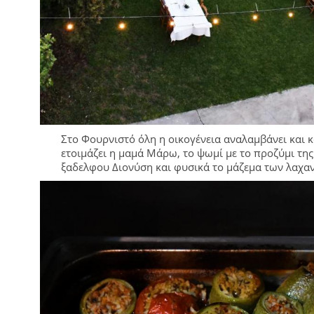
Στο Φουρνιστό όλη η οικογένεια αναλαμβάνει και κ
ετοιμάζει η μαμά Μάρω, το ψωμί με το προζύμι της 
ξαδελφου Διονύση και φυσικά το μάζεμα των λαχαν