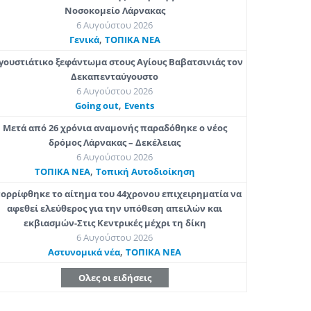
Νοσοκομείο Λάρνακας
6 Αυγούστου 2026
,
Γενικά
ΤΟΠΙΚΑ ΝΕΑ
γουστιάτικο ξεφάντωμα στους Αγίους Βαβατσινιάς τον
Δεκαπενταύγουστο
6 Αυγούστου 2026
,
Going out
Εvents
Μετά από 26 χρόνια αναμονής παραδόθηκε ο νέος
δρόμος Λάρνακας – Δεκέλειας
6 Αυγούστου 2026
,
ΤΟΠΙΚΑ ΝΕΑ
Τοπική Αυτοδιοίκηση
ορρίφθηκε το αίτημα του 44χρονου επιχειρηματία να
αφεθεί ελεύθερος για την υπόθεση απειλών και
εκβιασμών-Στις Κεντρικές μέχρι τη δίκη
6 Αυγούστου 2026
,
Aστυνομικά νέα
ΤΟΠΙΚΑ ΝΕΑ
Ολες οι ειδήσεις