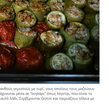
ανθούς γεμιστούς με τυρί, τους οποίους τους μαζεύουν
άχνονται μέσα σε “σιηλάρι” όπως λέγεται, που είναι το
αυτό λάδι. Σερβίρονται ζεστοί και ταιριάζουν τέλεια με