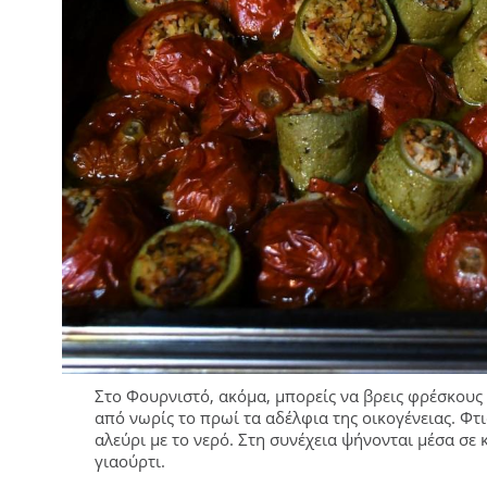
Στο Φουρνιστό, ακόμα, μπορείς να βρεις φρέσκους 
από νωρίς το πρωί τα αδέλφια της οικογένειας. Φτι
αλεύρι με το νερό. Στη συνέχεια ψήνονται μέσα σε κ
γιαούρτι.