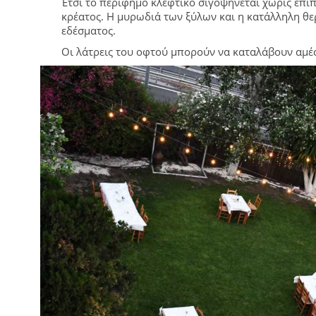
Έτσι το περίφημο κλέφτικο σιγοψήνεται χωρίς επι
κρέατος. Η μυρωδιά των ξύλων και η κατάλληλη θ
εδέσματος.
Οι λάτρεις του οφτού μπορούν να καταλάβουν αμέ