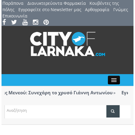
Παράπονα
Διανυκτερεύοντα Φαρμακεία
Kουβέντες της
πόλης
Εγγραφείτε στο Newsletter μας
Αρθογραφία
Γνώμες
Επικοινωνία
Close
 Μενεού: Συνεχάρη το χρυσό Γιάννη Αντωνίου
Εγκαινιά
ορολόγητα τσιγάρα βρέθηκαν σε ταξί με προορισμό
Λάρνα
ΤΟΠΙΚΑ ΝΕΑ
ΑΤΖΕΝΤΑ