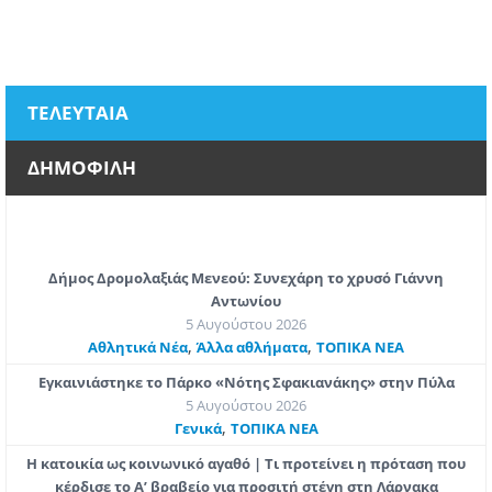
ΤΕΛΕΥΤΑΙΑ
ΔΗΜΟΦΙΛΗ
Δήμος Δρομολαξιάς Μενεού: Συνεχάρη το χρυσό Γιάννη
Αντωνίου
5 Αυγούστου 2026
,
,
Αθλητικά Νέα
Άλλα αθλήματα
ΤΟΠΙΚΑ ΝΕΑ
Εγκαινιάστηκε το Πάρκο «Νότης Σφακιανάκης» στην Πύλα
5 Αυγούστου 2026
,
Γενικά
ΤΟΠΙΚΑ ΝΕΑ
Η κατοικία ως κοινωνικό αγαθό | Τι προτείνει η πρόταση που
κέρδισε το Α’ βραβείο για προσιτή στέγη στη Λάρνακα