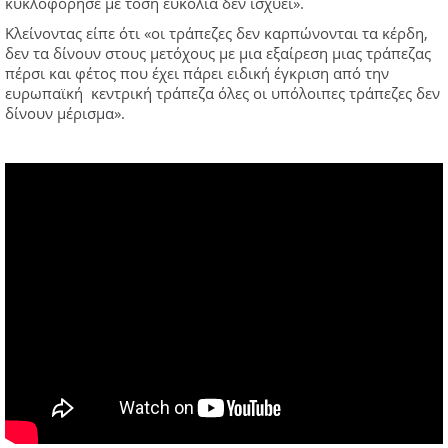
κυκλοφόρησε με τόση ευκολία δεν ισχύει».
Κλείνοντας είπε ότι «οι τράπεζες δεν καρπώνονται τα κέρδη,
δεν τα δίνουν στους μετόχους με μια εξαίρεση μιας τράπεζας
πέρσι και φέτος που έχει πάρει ειδική έγκριση από την
ευρωπαϊκή κεντρική τράπεζα όλες οι υπόλοιπες τράπεζες δεν
δίνουν μέρισμα».