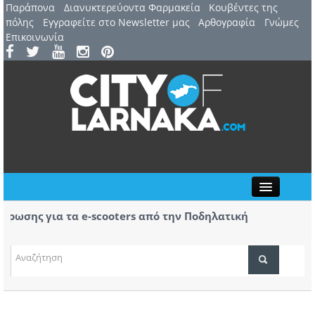
Παράπονα
Διανυκτερεύοντα Φαρμακεία
Kουβέντες της
πόλης
Εγγραφείτε στο Newsletter μας
Αρθογραφία
Γνώμες
Επικοινωνία
Close
σης για τα e-scooters από την Ποδηλατική
Αερ. 
ας
αφίξε
(ΒΙΝΤ
ΤΟΠΙΚΑ ΝΕΑ
ΑΤΖΕΝΤΑ