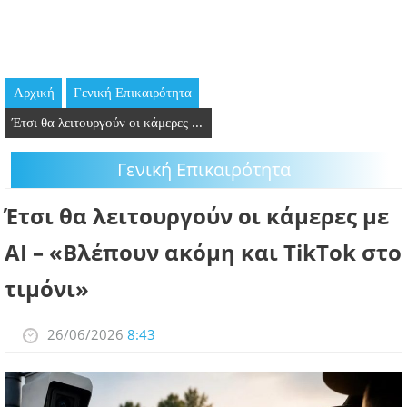
GOING OUT
ΕΠΙΧΕΙΡΗΣΕΙΣ
Αρχική
Γενική Επικαιρότητα
ΘΕΣΕΙΣ ΕΡΓΑΣΙΑΣ
Έτσι θα λειτουργούν οι κάμερες ...
PODCAST
Γενική Επικαιρότητα
ΠΡΟΣΩΠΑ
Έτσι θα λειτουργούν οι κάμερες με
ΛΑΡΝΑΚΑ 2030
AI – «Βλέπουν ακόμη και TikTok στο
τιμόνι»
ΣΥΝΔΕΣΜΟΙ
ΠΕΡΙΣΣΟΤΕΡΑ
26/06/2026
8:43