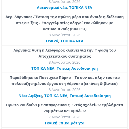
8 Αυγούστου 2026
,
Aστυνομικά νέα
ΤΟΠΙΚΑ ΝΕΑ
Αερ. Λάρνακας / Ένταση την πρώτη μέρα που άνοιξε η διέλευση
στις αφίξεις – Επαγγελματίες οδηγοί τσακώθηκαν με
αστυνομικούς (ΒΙΝΤΕΟ)
8 Αυγούστου 2026
,
Γενικά
ΤΟΠΙΚΑ ΝΕΑ
Λάρνακα: Αυτή η λεωφόρος κλείνει για την Γ’ φάση του
Αποχετευτικού συστήματος
8 Αυγούστου 2026
,
ΤΟΠΙΚΑ ΝΕΑ
Τοπική Αυτοδιοίκηση
Παραδόθηκε το Παττίχειο Πάρκο – Τα συν και πλην του πιο
πολυσυζητημένου έργου στη Λάρνακα (εικόνες & βίντεο)
8 Αυγούστου 2026
,
,
Νέες Αφίξεις
ΤΟΠΙΚΑ ΝΕΑ
Τοπική Αυτοδιοίκηση
Πρώτο κουδούνι με απαγορεύσεις: Εκτός σχολείων εμβλήματα
κομμάτων και ομάδων
7 Αυγούστου 2026
Γενική Επικαιρότητα