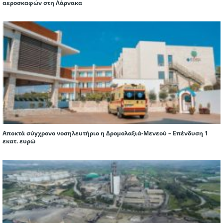
αεροσκαφών στη Λάρνακα
Αποκτά σύγχρονο νοσηλευτήριο η Δρομολαξιά-Μενεού – Επένδυση 1
εκατ. ευρώ