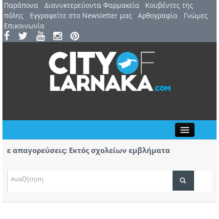
Παράπονα
Διανυκτερεύοντα Φαρμακεία
Kουβέντες της
πόλης
Εγγραφείτε στο Newsletter μας
Αρθογραφία
Γνώμες
Επικοινωνία
Close
 απαγορεύσεις: Εκτός σχολείων εμβλήματα
Πορεί
δων
Αύριο
7 Αυγούστου: 44ο Φεστιβάλ Λευκάρων – Έναρξη /
Πρώτο
ΤΟΠΙΚΑ ΝΕΑ
ινέλλα
κομμά
ΑΤΖΕΝΤΑ