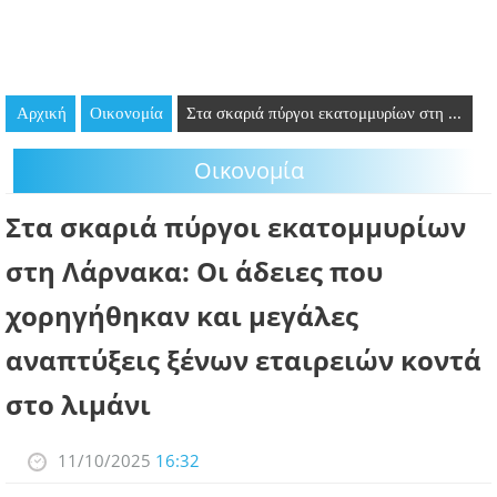
GOING OUT
ΕΠΙΧΕΙΡΗΣΕΙΣ
Αρχική
Οικονομία
Στα σκαριά πύργοι εκατομμυρίων στη ...
ΘΕΣΕΙΣ ΕΡΓΑΣΙΑΣ
Οικονομία
PODCAST
Στα σκαριά πύργοι εκατομμυρίων
ΠΡΟΣΩΠΑ
στη Λάρνακα: Οι άδειες που
ΛΑΡΝΑΚΑ 2030
χορηγήθηκαν και μεγάλες
ΣΥΝΔΕΣΜΟΙ
αναπτύξεις ξένων εταιρειών κοντά
στο λιμάνι
ΠΕΡΙΣΣΟΤΕΡΑ
11/10/2025
16:32