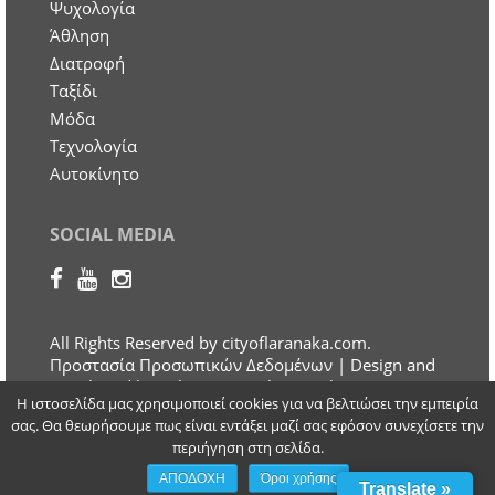
Ψυχολογία
Άθληση
Διατροφή
Ταξίδι
Μόδα
Τεχνολογία
Αυτοκίνητο
SOCIAL MEDIA
All Rights Reserved by cityoflaranaka.com.
Προστασία Προσωπικών Δεδομένων
| Design and
Developed by Otherview Web & Marketing
Η ιστοσελίδα μας χρησιμοποιεί cookies για να βελτιώσει την εμπειρία
Solutions
σας. Θα θεωρήσουμε πως είναι εντάξει μαζί σας εφόσον συνεχίσετε την
περιήγηση στη σελίδα.
ΑΠΟΔΟΧΗ
Όροι χρήσης
Translate »