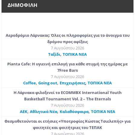
ΔΗΜΟΦΙΛΗ
Αεροδρόμιο Λάρνακας: Όλες οι πληροφορίες για το άνοιγμα του
δρόμου προς αφίξεις
7 Αυγούστου 2026
,
Ταξίδι
ΤΟΠΙΚΑ ΝΕΑ
Pianta Cafe: Η υγιεινή επιλογή για κάθε στιγμή της ημέρας με
7Free Bars
7 Αυγούστου 2026
,
,
,
Coffee
Going out
Επιχειρήσεις
ΤΟΠΙΚΑ ΝΕΑ
Η Λάρνακα φιλοξενεί το ECOMMBX International Youth
Basketball Tournament Vol. 2 – The Eternals
7 Αυγούστου 2026
,
,
,
ΑΕΚ
Αθλητικά Νέα
Καλαθόσφαιρα
ΤΟΠΙΚΑ ΝΕΑ
Θεσμοθετούνται οι ετήσιες «Υποτροφίες Κώστας Τσιελεπής» για
φοιτητές και φοιτήτριες του ΤΕΠΑΚ
7 Αυγούστου 2026