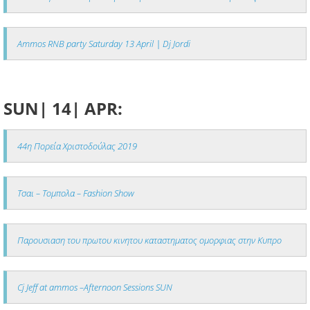
Ammos RNB party Saturday 13 April | Dj Jordi
SUN| 14| APR:
44η Πορεία Χριστοδούλας 2019
Τσαι – Τομπολα – Fashion Show
Παρουσιαση του πρωτου κινητου καταστηματος ομορφιας στην Κυπρο
Cj Jeff at ammos –Afternoon Sessions SUN