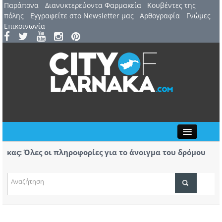
Παράπονα
Διανυκτερεύοντα Φαρμακεία
Kουβέντες της
πόλης
Εγγραφείτε στο Newsletter μας
Αρθογραφία
Γνώμες
Επικοινωνία
Close
ς: Όλες οι πληροφορίες για το άνοιγμα του δρόμου
Pianta
Bars
 πραγματοποιήθηκε το Friendship Party της BPW
Ανόρθω
tos
τα παι
ΤΟΠΙΚΑ ΝΕΑ
ΑΤΖΕΝΤΑ