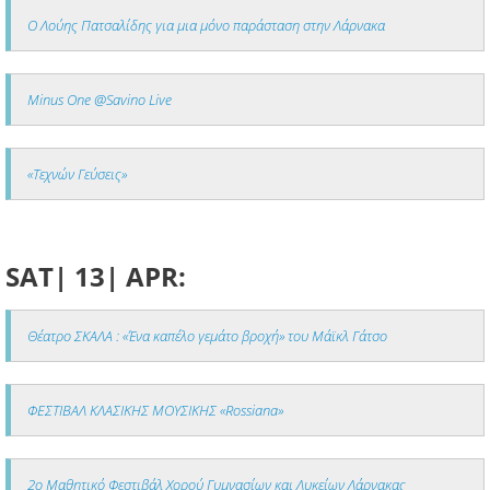
Ο Λούης Πατσαλίδης για μια μόνο παράσταση στην Λάρνακα
Minus One @Savino Live
«Τεχνών Γεύσεις»
SAT| 13| APR:
Θέατρο ΣΚΑΛΑ : «Ένα καπέλο γεμάτο βροχή» του Μάϊκλ Γάτσο
ΦΕΣΤΙΒΑΛ ΚΛΑΣΙΚΗΣ ΜΟΥΣΙΚΗΣ «Rossiana»
2ο Μαθητικό Φεστιβάλ Χορού Γυμνασίων και Λυκείων Λάρνακας