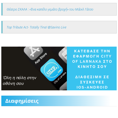
Θέατρο ΣΚΑΛΑ : «Ένα καπέλο γεμάτο βροχή» του Μάϊκλ Γάτσο
Top Tribute Act- Totally Tina! @Savino Live
Διαφημίσεις