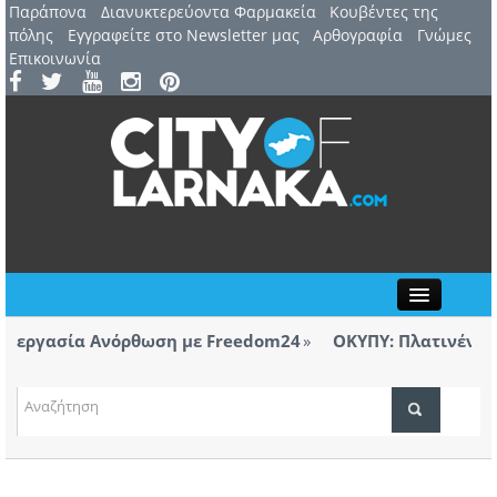
Παράπονα
Διανυκτερεύοντα Φαρμακεία
Kουβέντες της
πόλης
Εγγραφείτε στο Newsletter μας
Αρθογραφία
Γνώμες
Επικοινωνία
Close
εργασία Ανόρθωση με Freedom24
ΟΚΥΠΥ: Πλατινένια διε
Λάρνακας
ΤΟΠΙΚΑ ΝΕΑ
εργασία Ανόρθωση με Freedom24
ΑΤΖΕΝΤΑ