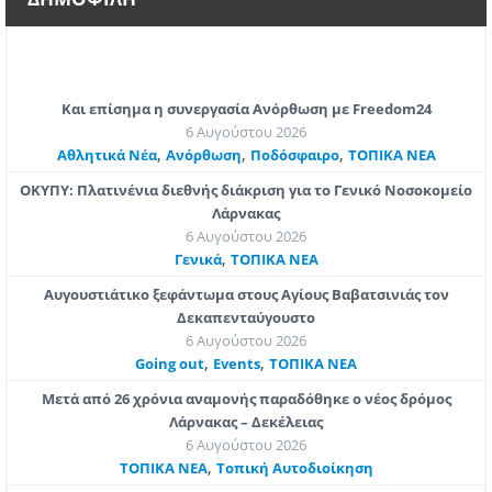
Και επίσημα η συνεργασία Ανόρθωση με Freedom24
6 Αυγούστου 2026
,
,
,
Αθλητικά Νέα
Ανόρθωση
Ποδόσφαιρο
ΤΟΠΙΚΑ ΝΕΑ
ΟΚΥΠΥ: Πλατινένια διεθνής διάκριση για το Γενικό Νοσοκομείο
Λάρνακας
6 Αυγούστου 2026
,
Γενικά
ΤΟΠΙΚΑ ΝΕΑ
Αυγουστιάτικο ξεφάντωμα στους Αγίους Βαβατσινιάς τον
Δεκαπενταύγουστο
6 Αυγούστου 2026
,
,
Going out
Εvents
ΤΟΠΙΚΑ ΝΕΑ
Μετά από 26 χρόνια αναμονής παραδόθηκε ο νέος δρόμος
Λάρνακας – Δεκέλειας
6 Αυγούστου 2026
,
ΤΟΠΙΚΑ ΝΕΑ
Τοπική Αυτοδιοίκηση