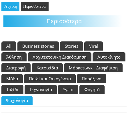
Αρχική
GOING OUT
Περισσότερα
Περισσότερα
ΕΠΙΧΕΙΡΗΣΕΙΣ
ΘΕΣΕΙΣ ΕΡΓΑΣΙΑΣ
All
Business stories
Stories
Viral
PODCAST
Άθληση
Αρχιτεκτονική Διακόσμηση
Αυτοκίνητο
ΠΡΟΣΩΠΑ
Διατροφή
Κατοικίδια
Μάρκετινγκ - Διαφήμιση
ΛΑΡΝΑΚΑ 2030
Μόδα
Παιδί και Οικογένεια
Παράξενα
ΣΥΝΔΕΣΜΟΙ
Ταξίδι
Τεχνολογία
Υγεία
Φαγητό
Ψυχολογία
ΠΕΡΙΣΣΟΤΕΡΑ