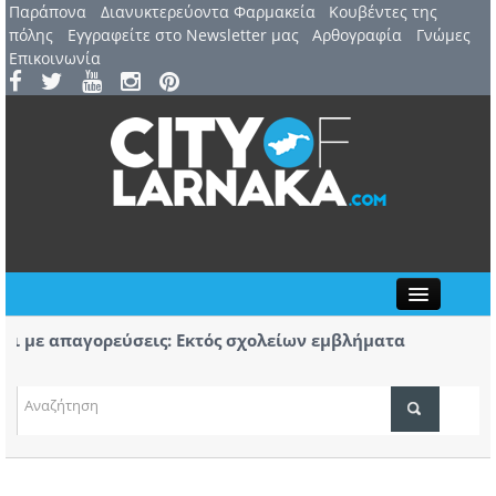
Παράπονα
Διανυκτερεύοντα Φαρμακεία
Kουβέντες της
πόλης
Εγγραφείτε στο Newsletter μας
Αρθογραφία
Γνώμες
Επικοινωνία
Close
ι με απαγορεύσεις: Εκτός σχολείων εμβλήματα
Π
 ομάδων
Α
ευή 7 Αυγούστου: 44ο Φεστιβάλ Λευκάρων – Έναρξη /
Π
ΤΟΠΙΚΑ ΝΕΑ
 Μαρινέλλα
κ
ΑΤΖΕΝΤΑ