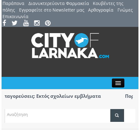
Παράπονα
Διανυκτερεύοντα Φαρμακεία
Kουβέντες της
πόλης
Εγγραφείτε στο Newsletter μας
Αρθογραφία
Γνώμες
Επικοινωνία
Close
σεις: Εκτός σχολείων εμβλήματα
Πορεία Μνήμης 
Αύριο η μεγάλη 
ου: 44ο Φεστιβάλ Λευκάρων – Έναρξη /
Πρώτο κουδούνι
ΤΟΠΙΚΑ ΝΕΑ
κομμάτων και ο
ΑΤΖΕΝΤΑ