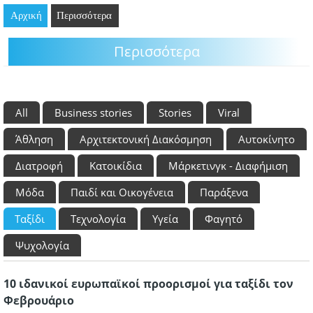
Αρχική
GOING OUT
Περισσότερα
Περισσότερα
ΕΠΙΧΕΙΡΗΣΕΙΣ
ΘΕΣΕΙΣ ΕΡΓΑΣΙΑΣ
All
Business stories
Stories
Viral
PODCAST
Άθληση
Αρχιτεκτονική Διακόσμηση
Αυτοκίνητο
ΠΡΟΣΩΠΑ
Διατροφή
Κατοικίδια
Μάρκετινγκ - Διαφήμιση
ΛΑΡΝΑΚΑ 2030
Μόδα
Παιδί και Οικογένεια
Παράξενα
ΣΥΝΔΕΣΜΟΙ
Ταξίδι
Τεχνολογία
Υγεία
Φαγητό
Ψυχολογία
ΠΕΡΙΣΣΟΤΕΡΑ
10 ιδανικοί ευρωπαϊκοί προορισμοί για ταξίδι τον
Φεβρουάριο