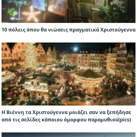
10 πόλεις όπου θα νιώσεις πραγματικά Χριστούγεννα
Η Βιέννη τα Χριστούγεννα μοιάζει σαν να ξεπήδησε
από τις σελίδες κάποιου όμορφου παραμυθιού(pics)