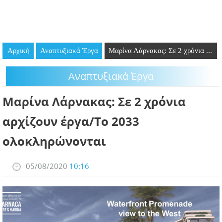
GOING OUT
ΕΠΙΧΕΙΡΗΣΕΙΣ
Αρχική
Αναπτυξιακά Έργα
Μαρίνα Λάρνακας: Σε 2 χρόνια ...
ΘΕΣΕΙΣ ΕΡΓΑΣΙΑΣ
Αναπτυξιακά Έργα
PODCAST
Μαρίνα Λάρνακας: Σε 2 χρόνια
ΠΡΟΣΩΠΑ
αρχίζουν έργα/Το 2033
ΛΑΡΝΑΚΑ 2030
ολοκληρώνονται
ΣΥΝΔΕΣΜΟΙ
05/08/2020
10:16
ΠΕΡΙΣΣΟΤΕΡΑ