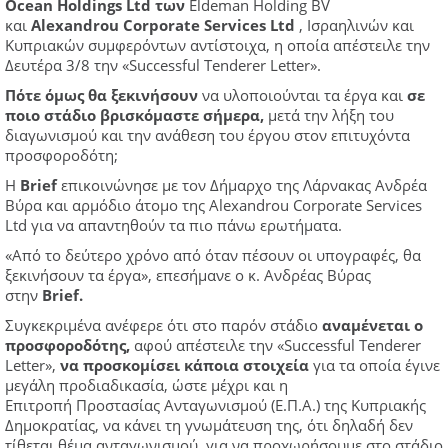
Ocean Holdings Ltd των
Eldeman Holding BV
και
Alexandrou Corporate Services Ltd
, Ισραηλινών και
Κυπριακών συμφερόντων αντίστοιχα, η οποία απέστειλε την
Δευτέρα 3/8 την «Successful Tenderer Letter».
Πότε όμως θα ξεκινήσουν
να υλοποιούνται τα έργα και
σε
ποιο στάδιο βρισκόμαστε σήμερα,
μετά την λήξη του
διαγωνισμού και την ανάθεση του έργου στον επιτυχόντα
προσφοροδότη;
Η
Brief
επικοινώνησε με τον Δήμαρχο της Λάρνακας Ανδρέα
Βύρα και αρμόδιο άτομο της Alexandrou Corporate Services
Ltd για να απαντηθούν τα πιο πάνω ερωτήματα.
«Από το δεύτερο χρόνο από όταν πέσουν οι υπογραφές, θα
ξεκινήσουν τα έργα», επεσήμανε ο κ. Ανδρέας Βύρας
στην
Brief.
Συγκεκριμένα ανέφερε ότι στο παρόν στάδιο
αναμένεται ο
προσφοροδότης,
αφού απέστειλε την «Successful Tenderer
Letter»,
να προσκομίσει κάποια στοιχεία
για τα οποία έγινε
μεγάλη προδιαδικασία, ώστε μέχρι και η
Επιτροπή Προστασίας Ανταγωνισμού (Ε.Π.Α.) της Κυπριακής
Δημοκρατίας, να κάνει τη γνωμάτευση της, ότι δηλαδή δεν
τίθεται θέμα ανταγωνισμού, για να προχωρήσουμε στο στάδιο