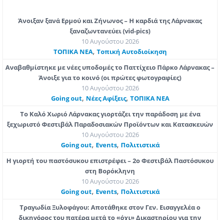
Άνοιξαν ξανά Ερμού και Ζήνωνος – Η καρδιά της Λάρνακας
ξαναζωντανεύει (vid-pics)
10 Αυγούστου 2026
,
ΤΟΠΙΚΑ ΝΕΑ
Τοπική Αυτοδιοίκηση
Αναβαθμίστηκε με νέες υποδομές το Παττίχειο Πάρκο Λάρνακας –
Άνοιξε για το κοινό (οι πρώτες φωτογραφίες)
10 Αυγούστου 2026
,
,
Going out
Νέες Αφίξεις
ΤΟΠΙΚΑ ΝΕΑ
Το Καλό Χωριό Λάρνακας γιορτάζει την παράδοση με ένα
ξεχωριστό Φεστιβάλ Παραδοσιακών Προϊόντων και Κατασκευών
10 Αυγούστου 2026
,
,
Going out
Εvents
Πολιτιστικά
Η γιορτή του παστόσυκου επιστρέφει – 2ο Φεστιβάλ Παστόσυκου
στη Βορόκληνη
10 Αυγούστου 2026
,
,
Going out
Εvents
Πολιτιστικά
Τραγωδία Ξυλοφάγου: Αποτάθηκε στον Γεν. Εισαγγελέα ο
δικηγόρος του πατέρα μετά το «όχι» Δικαστηρίου για την