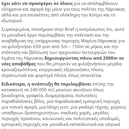
έχει κάτι να προσφέρει σε όλους
για να απολαμβάνουν
ολόχρονα και αφορά όχι μόνο για τους πολίτες της Λάρνακας
αλλά και για επισκέπτες από ολόκληρη την Κύπρο και το
εξωτερικό.
Συγκεκριμένα, επεσήμανε στην Βrief η εκπρόσωπος ότι, αυτό
το μοναδικό έργο περιλαμβάνει την επέκταση και την
αναβάθμιση της υπάρχουσας περιοχής Μαρίνα Λάρνακας για
να φιλοξενήσει 650 γιοτ από 5m – 150m σε μήκος και την
επέκταση και βελτίωση των τρεχουσών λειτουργιών του
λιμένα της Λάρνακας
δημιουργώντας πάνω από 2000m σε
νέες αποβάθρες
που θα μπορούν να φιλοξενήσουν μεγάλα
κρουαζιερόπλοια, ενεργειακές εξερευνήσεις πλοία,
στρατιωτικά και φορτηγά πλοία, όπως απαιτείται.
Ειδικότερα, η ανάπτυξη θα περιλαμβάνει
επίσης την
κατασκευή σε 240.000 m2 μεικτών ακινήτων όπως
ξενοδοχεία, γραφεία, διαμερίσματα, πολυτελείς
παραθαλάσσιες βίλες, μια παραδοσιακή εμπορική περιοχή,
μια τοπική αγορά, μια λέσχη γιοτ, μια γκαλερί τέχνης, χώρους
υπαίθριων δραστηριοτήτων, παιδικές χαρές, μεγάλες
περιοχές πρασίνου, κοινωνικές και πολιτιστικές υποδομές,
εμπορικές περιοχές και μοναδικά εκπαιδευτικά και ιατρικά