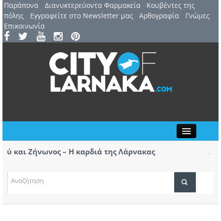
Παράπονα
Διανυκτερεύοντα Φαρμακεία
Kουβέντες της
πόλης
Εγγραφείτε στο Newsletter μας
Αρθογραφία
Γνώμες
Επικοινωνία
Close
και Ζήνωνος – Η καρδιά της Λάρνακας
Αναβαθ
-pics)
για το
καθυστέρηση για λιμάνι και μαρίνα Λάρνακας
Άνοιξαν ξ
ΤΟΠΙΚΑ ΝΕΑ
ξαναζωνταν
ΑΤΖΕΝΤΑ