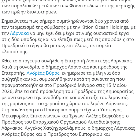
των παραλιακών μετώπων των Φοινικούδων και της περιοχής
των πρώην διυλιστηρίων.
Σημειώνεται πως σήμερα συμπληρώνονται δύο χρόνια από
τον τερματισμό της σύμβασης με την Kition Ocean Holdings, με
την
Λάρνακα
να μην έχει δει μέχρι στιγμής ουσιαστικά έργα
στις δύο υποδομές και να ελπίζει πως μετά τις αποφάσεις στο
Προεδρικό τα έργα θα μπουν, επιτέλους, σε πορεία
υλοποίησης.
Χθες το απόγευμα συνήλθε η Επιτροπή Ανάπτυξης Λάρνακας.
Κατά τη συνεδρία, ο δήμαρχος Λάρνακας και πρόεδρος της
Επιτροπής,
Ανδρέας Βύρας,
ενημέρωσε τα μέλη για όσα
συζητήθηκαν και συμφωνήθηκαν κατά τη συνάντηση που
πραγματοποιήθηκε στο Προεδρικό Μέγαρο στις 15 Μαΐου
2026, έπειτα από πρόσκληση του Προέδρου της Δημοκρατίας,
με αντικείμενο την αναβάθμιση και ανάπτυξη του λιμανιού,
της μαρίνας και του χερσαίου χώρου του λιμένα Λάρνακας.
Στη συνάντηση στο Προεδρικό συμμετείχαν ο Υπουργός
Μεταφορών, Επικοινωνιών και Έργων, Αλέξης Βαφεάδης, ο
Πρόεδρος του Επαρχιακού Οργανισμού Αυτοδιοίκησης
Λάρνακας, Άγγελος Χατζηχαραλάμπους, ο δήμαρχος Λάρνακας
Ανδρέας Βύρας και ο Πρόεδρος του Εμπορικού και