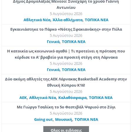
Δήμος Δρομολαξιάς Μενεού: Συνεχάρη το χρυσό Γιάννη
Αντωνίου
5 Αυγούστου 2026
,
,
Αθλητικά Νέα
Άλλα αθλήματα
ΤΟΠΙΚΑ ΝΕΑ
Εγκαινιάστηκε το Πάρκο «Νότης Σφακιανάκης» στην Πύλα
5 Αυγούστου 2026
,
Γενικά
ΤΟΠΙΚΑ ΝΕΑ
Η κατοικία ως κοινωνικό αγαθό | Τι προτείνει η πρόταση που
κέρδισε το Α’ βραβείο για προσιτή στέγη στη Λάρνακα
5 Αυγούστου 2026
,
Γενικά
ΤΟΠΙΚΑ ΝΕΑ
Δύο ακόμη αθλητές της ΑΕΚ Λάρνακας Basketball Academy στην
Εθνική Κύπρου Κ16!
5 Αυγούστου 2026
,
,
,
ΑΕΚ
Αθλητικά Νέα
Καλαθόσφαιρα
ΤΟΠΙΚΑ ΝΕΑ
Με Γιώργο Τσαλίκη το 5ο Φεστιβάλ Ψαριού στο Ζύγι
5 Αυγούστου 2026
,
,
Going out
Μουσική
ΤΟΠΙΚΑ ΝΕΑ
Ολες οι ειδήσεις