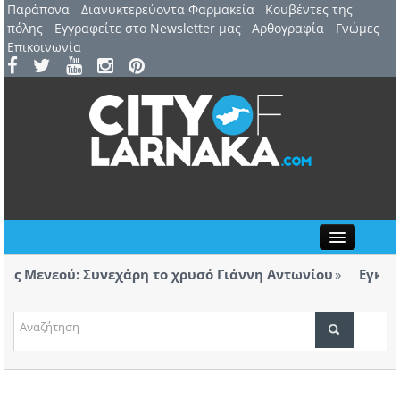
Παράπονα
Διανυκτερεύοντα Φαρμακεία
Kουβέντες της
πόλης
Εγγραφείτε στο Newsletter μας
Αρθογραφία
Γνώμες
Επικοινωνία
Close
 Μενεού: Συνεχάρη το χρυσό Γιάννη Αντωνίου
Εγκαινιά
ορολόγητα τσιγάρα βρέθηκαν σε ταξί με προορισμό
Λάρνα
ΤΟΠΙΚΑ ΝΕΑ
ΑΤΖΕΝΤΑ