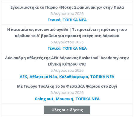
Εγκαινιάστηκε το Πάρκο «Νότης Σφακιανάκης» στην Πύλα
5 Αυγούστου 2026
,
Γενικά
ΤΟΠΙΚΑ ΝΕΑ
Η κατοικία ως κοινωνικό αγαθό | Τι προτείνει η πρόταση που
κέρδισε το Α’ βραβείο για προσιτή στέγη στη Λάρνακα
5 Αυγούστου 2026
,
Γενικά
ΤΟΠΙΚΑ ΝΕΑ
Δύο ακόμη αθλητές της ΑΕΚ Λάρνακας Basketball Academy στην
Εθνική Κύπρου Κ16!
5 Αυγούστου 2026
,
,
,
ΑΕΚ
Αθλητικά Νέα
Καλαθόσφαιρα
ΤΟΠΙΚΑ ΝΕΑ
Με Γιώργο Τσαλίκη το 5ο Φεστιβάλ Ψαριού στο Ζύγι
5 Αυγούστου 2026
,
,
Going out
Μουσική
ΤΟΠΙΚΑ ΝΕΑ
Ολες οι ειδήσεις