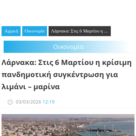
GOING OUT
ΕΠΙΧΕΙΡΗΣΕΙΣ
Αρχική
Οικονομία
Λάρνακα: Στις 6 Μαρτίου η ...
ΘΕΣΕΙΣ ΕΡΓΑΣΙΑΣ
Οικονομία
PODCAST
Λάρνακα: Στις 6 Μαρτίου η κρίσιμη
ΠΡΟΣΩΠΑ
πανδημοτική συγκέντρωση για
ΛΑΡΝΑΚΑ 2030
λιμάνι – μαρίνα
ΣΥΝΔΕΣΜΟΙ
03/03/2026
12:19
ΠΕΡΙΣΣΟΤΕΡΑ