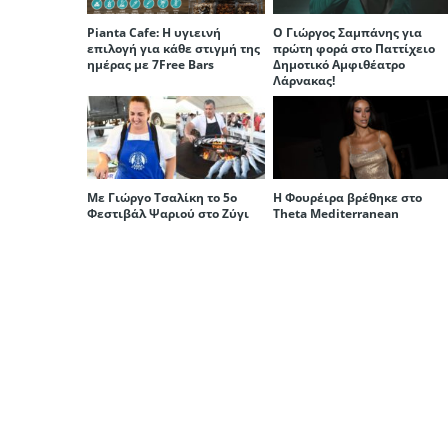
Pianta Cafe: Η υγιεινή
Ο Γιώργος Σαμπάνης για
επιλογή για κάθε στιγμή της
πρώτη φορά στο Παττίχειο
ημέρας με 7Free Bars
Δημοτικό Αμφιθέατρο
Λάρνακας!
Με Γιώργο Τσαλίκη το 5ο
Η Φουρέιρα βρέθηκε στο
Φεστιβάλ Ψαριού στο Ζύγι
Theta Mediterranean