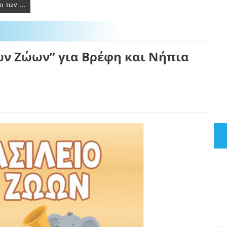
 των ...
ων Ζώων” για Βρέφη και Νήπια