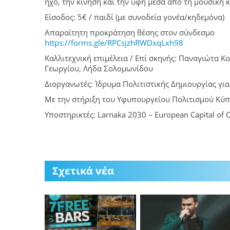
ήχο, την κίνηση και την υφή μέσα από τη μουσική κα
Είσοδος: 5€ / παιδί (με συνοδεία γονέα/κηδεμόνα)
Απαραίτητη προκράτηση θέσης στον σύνδεσμο
https://forms.gle/RPCsjzhRWDxqLxh98
Καλλιτεχνική επιμέλεια / Επί σκηνής: Παναγιώτα
Γεωργίου, Λήδα Σολομωνίδου
Διoργανωτές: Ίδρυμα Πολιτιστικής Δημιουργίας για
Με την στήριξη του Υφυπουργείου Πολιτισμού Κύ
Υποστηρικτές: Larnaka 2030 – European Capital of C
Σχετικά νέα