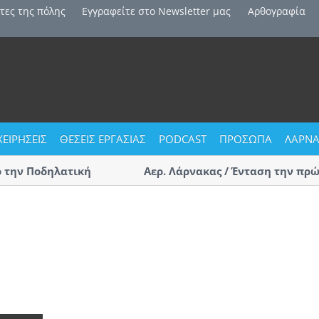
τες της πόλης
Εγγραφείτε στο Newsletter μας
Αρθογραφία
ΧΕΙΡΗΣΕΙΣ
ΘΕΣΕΙΣ ΕΡΓΑΣΙΑΣ
PODCAST
ΠΡΟΣΩΠΑ
ΛΑΡΝΑ
ην Ποδηλατική
Αερ. Λάρνακας / Ένταση την πρώτη 
αφίξεις – Επαγγελματίες οδηγοί τ
(ΒΙΝΤΕΟ)