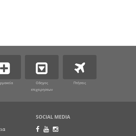
ρμακεία
Οδηγος
Πτήσεις
επιχειρησεων
SOCIAL MEDIA
εια