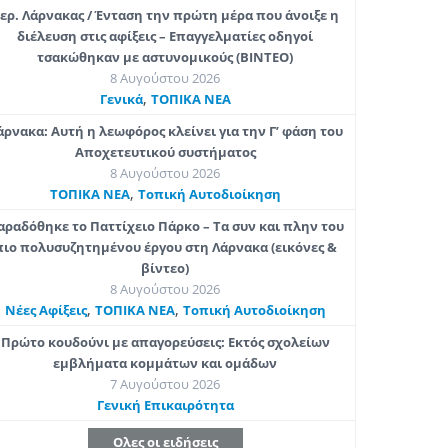
ερ. Λάρνακας / Ένταση την πρώτη μέρα που άνοιξε η
διέλευση στις αφίξεις – Επαγγελματίες οδηγοί
τσακώθηκαν με αστυνομικούς (ΒΙΝΤΕΟ)
8 Αυγούστου 2026
,
Γενικά
ΤΟΠΙΚΑ ΝΕΑ
άρνακα: Αυτή η λεωφόρος κλείνει για την Γ’ φάση του
Αποχετευτικού συστήματος
8 Αυγούστου 2026
,
ΤΟΠΙΚΑ ΝΕΑ
Τοπική Αυτοδιοίκηση
αραδόθηκε το Παττίχειο Πάρκο – Τα συν και πλην του
πιο πολυσυζητημένου έργου στη Λάρνακα (εικόνες &
βίντεο)
8 Αυγούστου 2026
,
,
Νέες Αφίξεις
ΤΟΠΙΚΑ ΝΕΑ
Τοπική Αυτοδιοίκηση
Πρώτο κουδούνι με απαγορεύσεις: Εκτός σχολείων
εμβλήματα κομμάτων και ομάδων
7 Αυγούστου 2026
Γενική Επικαιρότητα
Ολες οι ειδήσεις