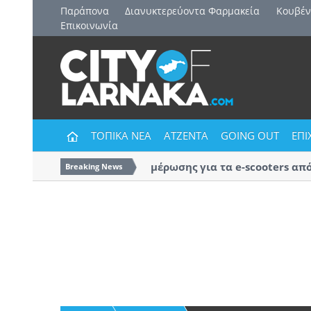
Παράπονα
Διανυκτερεύοντα Φαρμακεία
Kουβέν
Επικοινωνία
ΤΟΠΙΚΑ ΝΕΑ
ΑΤΖΕΝΤΑ
GOING OUT
ΕΠΙ
Εκστρατεία ενημέρωσης για τα e-scooters από τ
Breaking News
Αστυνομία Λάρνακας