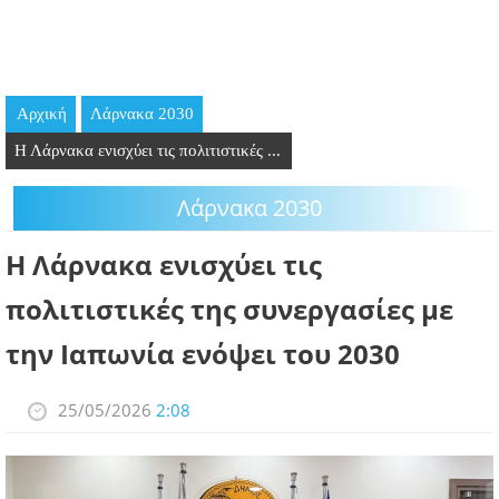
GOING OUT
ΕΠΙΧΕΙΡΗΣΕΙΣ
Αρχική
Λάρνακα 2030
ΘΕΣΕΙΣ ΕΡΓΑΣΙΑΣ
Η Λάρνακα ενισχύει τις πολιτιστικές ...
PODCAST
Λάρνακα 2030
ΠΡΟΣΩΠΑ
Η Λάρνακα ενισχύει τις
ΛΑΡΝΑΚΑ 2030
πολιτιστικές της συνεργασίες με
την Ιαπωνία ενόψει του 2030
ΣΥΝΔΕΣΜΟΙ
ΠΕΡΙΣΣΟΤΕΡΑ
25/05/2026
2:08