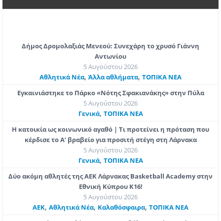
Δήμος Δρομολαξιάς Μενεού: Συνεχάρη το χρυσό Γιάννη
Αντωνίου
5 Αυγούστου 2026
,
,
Αθλητικά Νέα
Άλλα αθλήματα
ΤΟΠΙΚΑ ΝΕΑ
Εγκαινιάστηκε το Πάρκο «Νότης Σφακιανάκης» στην Πύλα
5 Αυγούστου 2026
,
Γενικά
ΤΟΠΙΚΑ ΝΕΑ
Η κατοικία ως κοινωνικό αγαθό | Τι προτείνει η πρόταση που
κέρδισε το Α’ βραβείο για προσιτή στέγη στη Λάρνακα
5 Αυγούστου 2026
,
Γενικά
ΤΟΠΙΚΑ ΝΕΑ
Δύο ακόμη αθλητές της ΑΕΚ Λάρνακας Basketball Academy στην
Εθνική Κύπρου Κ16!
5 Αυγούστου 2026
,
,
,
ΑΕΚ
Αθλητικά Νέα
Καλαθόσφαιρα
ΤΟΠΙΚΑ ΝΕΑ