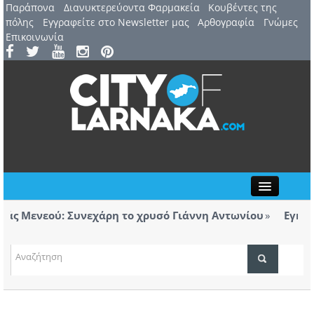
Παράπονα
Διανυκτερεύοντα Φαρμακεία
Kουβέντες της
πόλης
Εγγραφείτε στο Newsletter μας
Αρθογραφία
Γνώμες
Επικοινωνία
Close
 Μενεού: Συνεχάρη το χρυσό Γιάννη Αντωνίου
Εγκαινιά
ορολόγητα τσιγάρα βρέθηκαν σε ταξί με προορισμό
Λάρνα
ΤΟΠΙΚΑ ΝΕΑ
ΑΤΖΕΝΤΑ