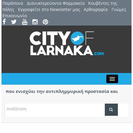
Παράπονα
Διανυκτερεύοντα Φαρμακεία
Kουβέντες της
πόλης
Εγγραφείτε στο Newsletter μας
Αρθογραφία
Γνώμες
Επικοινωνία
Close
που ενισχύει την αντιπλημμυρική προστασία και
Βύρας
 της περιοχής
α της φωτιάς στο Καλό Χωριό ο Πάλμας- «Ουδέν
Στις 
χειρό
ΤΟΠΙΚΑ ΝΕΑ
ΑΤΖΕΝΤΑ