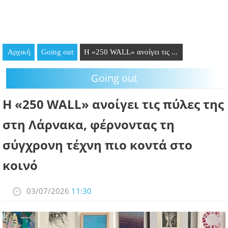
GOING OUT
ΕΠΙΧΕΙΡΗΣΕΙΣ
Αρχική
Going out
Η «250 WALL» ανοίγει τις ...
ΘΕΣΕΙΣ ΕΡΓΑΣΙΑΣ
Going out
PODCAST
Η «250 WALL» ανοίγει τις πύλες της
ΠΡΟΣΩΠΑ
στη Λάρνακα, φέρνοντας τη
ΛΑΡΝΑΚΑ 2030
σύγχρονη τέχνη πιο κοντά στο
ΣΥΝΔΕΣΜΟΙ
κοινό
ΠΕΡΙΣΣΟΤΕΡΑ
03/07/2026
11:30