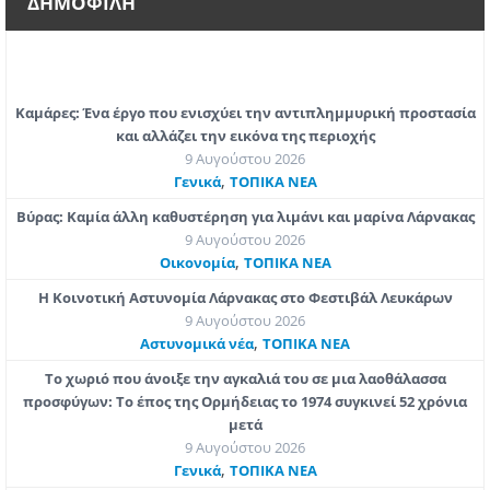
ΔΗΜΟΦΙΛΗ
Καμάρες: Ένα έργο που ενισχύει την αντιπλημμυρική προστασία
και αλλάζει την εικόνα της περιοχής
9 Αυγούστου 2026
,
Γενικά
ΤΟΠΙΚΑ ΝΕΑ
Βύρας: Καμία άλλη καθυστέρηση για λιμάνι και μαρίνα Λάρνακας
9 Αυγούστου 2026
,
Οικονομία
ΤΟΠΙΚΑ ΝΕΑ
Η Κοινοτική Αστυνομία Λάρνακας στο Φεστιβάλ Λευκάρων
9 Αυγούστου 2026
,
Aστυνομικά νέα
ΤΟΠΙΚΑ ΝΕΑ
Το χωριό που άνοιξε την αγκαλιά του σε μια λαοθάλασσα
προσφύγων: Το έπος της Ορμήδειας το 1974 συγκινεί 52 χρόνια
μετά
9 Αυγούστου 2026
,
Γενικά
ΤΟΠΙΚΑ ΝΕΑ