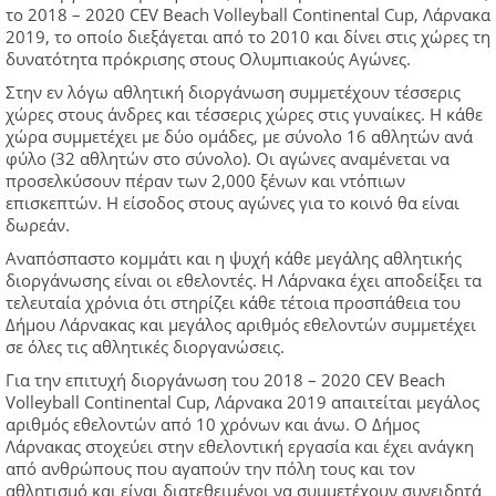
το 2018 – 2020 CEV Beach Volleyball Continental Cup, Λάρνακα
2019, το οποίο διεξάγεται από το 2010 και δίνει στις χώρες τη
δυνατότητα πρόκρισης στους Ολυμπιακούς Αγώνες.
Στην εν λόγω αθλητική διοργάνωση συμμετέχουν τέσσερις
χώρες στους άνδρες και τέσσερις χώρες στις γυναίκες. Η κάθε
χώρα συμμετέχει με δύο ομάδες, με σύνολο 16 αθλητών ανά
φύλο (32 αθλητών στο σύνολο). Οι αγώνες αναμένεται να
προσελκύσουν πέραν των 2,000 ξένων και ντόπιων
επισκεπτών. Η είσοδος στους αγώνες για το κοινό θα είναι
δωρεάν.
Αναπόσπαστο κομμάτι και η ψυχή κάθε μεγάλης αθλητικής
διοργάνωσης είναι οι εθελοντές. Η Λάρνακα έχει αποδείξει τα
τελευταία χρόνια ότι στηρίζει κάθε τέτοια προσπάθεια του
Δήμου Λάρνακας και μεγάλος αριθμός εθελοντών συμμετέχει
σε όλες τις αθλητικές διοργανώσεις.
Για την επιτυχή διοργάνωση του 2018 – 2020 CEV Beach
Volleyball Continental Cup, Λάρνακα 2019 απαιτείται μεγάλος
αριθμός εθελοντών από 10 χρόνων και άνω. Ο Δήμος
Λάρνακας στοχεύει στην εθελοντική εργασία και έχει ανάγκη
από ανθρώπους που αγαπούν την πόλη τους και τον
αθλητισμό και είναι διατεθειμένοι να συμμετέχουν συνειδητά