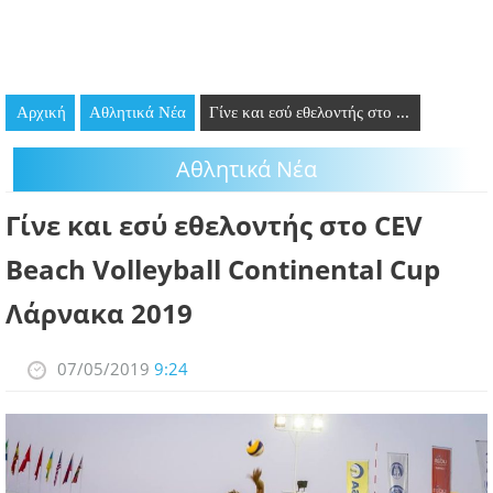
GOING OUT
ΕΠΙΧΕΙΡΗΣΕΙΣ
Αρχική
Αθλητικά Νέα
Γίνε και εσύ εθελοντής στο ...
ΘΕΣΕΙΣ ΕΡΓΑΣΙΑΣ
Αθλητικά Νέα
PODCAST
Γίνε και εσύ εθελοντής στο CEV
ΠΡΟΣΩΠΑ
Beach Volleyball Continental Cup
ΛΑΡΝΑΚΑ 2030
Λάρνακα 2019
ΣΥΝΔΕΣΜΟΙ
07/05/2019
9:24
ΠΕΡΙΣΣΟΤΕΡΑ