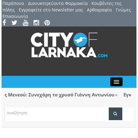
Παράπονα
Διανυκτερεύοντα Φαρμακεία
Kουβέντες της
πόλης
Εγγραφείτε στο Newsletter μας
Αρθογραφία
Γνώμες
Επικοινωνία
Close
 Μενεού: Συνεχάρη το χρυσό Γιάννη Αντωνίου
Εγκαινιά
ορολόγητα τσιγάρα βρέθηκαν σε ταξί με προορισμό
Λάρνα
ΤΟΠΙΚΑ ΝΕΑ
ΑΤΖΕΝΤΑ