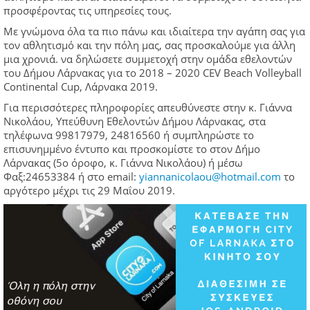
προσφέροντας τις υπηρεσίες τους.
Με γνώμονα όλα τα πιο πάνω και ιδιαίτερα την αγάπη σας για
τον αθλητισμό και την πόλη μας, σας προσκαλούμε για άλλη
μια χρονιά. να δηλώσετε συμμετοχή στην ομάδα εθελοντών
του Δήμου Λάρνακας για το 2018 – 2020 CEV Beach Volleyball
Continental Cup, Λάρνακα 2019.
Για περισσότερες πληροφορίες απευθύνεστε στην κ. Γιάννα
Νικολάου, Υπεύθυνη Εθελοντών Δήμου Λάρνακας, στα
τηλέφωνα 99817979, 24816560 ή συμπληρώστε το
επισυνημμένο έντυπο και προσκομίστε το στον Δήμο
Λάρνακας (5ο όροφο, κ. Γιάννα Νικολάου) ή μέσω
Φαξ:24653384 ή στο email:
yiannanicolaou@hotmail.com
το
αργότερο μέχρι τις 29 Μαΐου 2019.