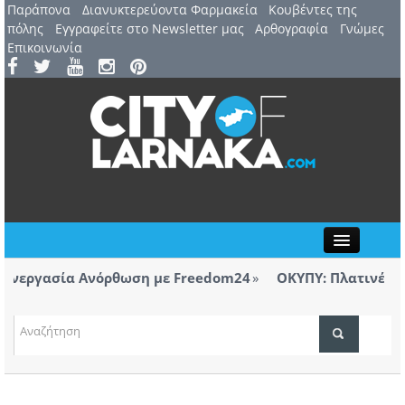
Παράπονα
Διανυκτερεύοντα Φαρμακεία
Kουβέντες της
πόλης
Εγγραφείτε στο Newsletter μας
Αρθογραφία
Γνώμες
Επικοινωνία
Close
νεργασία Ανόρθωση με Freedom24
ΟΚΥΠΥ: Πλατινένια δι
Λάρνακας
ΤΟΠΙΚΑ ΝΕΑ
νεργασία Ανόρθωση με Freedom24
ΑΤΖΕΝΤΑ