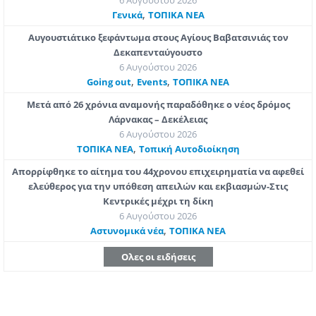
6 Αυγούστου 2026
,
Γενικά
ΤΟΠΙΚΑ ΝΕΑ
Αυγουστιάτικο ξεφάντωμα στους Αγίους Βαβατσινιάς τον
Δεκαπενταύγουστο
6 Αυγούστου 2026
,
,
Going out
Εvents
ΤΟΠΙΚΑ ΝΕΑ
Μετά από 26 χρόνια αναμονής παραδόθηκε ο νέος δρόμος
Λάρνακας – Δεκέλειας
6 Αυγούστου 2026
,
ΤΟΠΙΚΑ ΝΕΑ
Τοπική Αυτοδιοίκηση
Απορρίφθηκε το αίτημα του 44χρονου επιχειρηματία να αφεθεί
ελεύθερος για την υπόθεση απειλών και εκβιασμών-Στις
Κεντρικές μέχρι τη δίκη
6 Αυγούστου 2026
,
Aστυνομικά νέα
ΤΟΠΙΚΑ ΝΕΑ
Ολες οι ειδήσεις