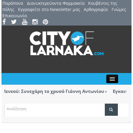
Παράπονα
Διανυκτερεύοντα Φαρμακεία
Kουβέντες της
πόλης
Εγγραφείτε στο Newsletter μας
Αρθογραφία
Γνώμες
Επικοινωνία
Close
νεού: Συνεχάρη το χρυσό Γιάννη Αντωνίου
Εγκαινιάστη
λόγητα τσιγάρα βρέθηκαν σε ταξί με προορισμό
Λάρνακα:
ΤΟΠΙΚΑ ΝΕΑ
ΑΤΖΕΝΤΑ