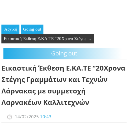
GOING OUT
ΕΠΙΧΕΙΡΗΣΕΙΣ
Αρχική
Going out
ΘΕΣΕΙΣ ΕΡΓΑΣΙΑΣ
Εικαστική Έκθεση Ε.ΚΑ.ΤΕ “20Χρονα Στέγης ...
PODCAST
Going out
ΠΡΟΣΩΠΑ
Εικαστική Έκθεση Ε.ΚΑ.ΤΕ “20Χρονα
ΛΑΡΝΑΚΑ 2030
Στέγης Γραμμάτων και Τεχνών
Λάρνακας με συμμετοχή
ΣΥΝΔΕΣΜΟΙ
Λαρνακέων Καλλιτεχνών
ΠΕΡΙΣΣΟΤΕΡΑ
14/02/2025
10:43