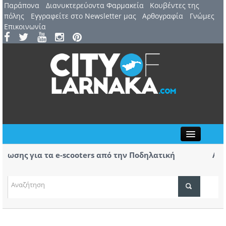
Παράπονα
Διανυκτερεύοντα Φαρμακεία
Kουβέντες της
πόλης
Εγγραφείτε στο Newsletter μας
Αρθογραφία
Γνώμες
Επικοινωνία
Close
ης για τα e-scooters από την Ποδηλατική
Αερ. Λά
ς
αφίξει
(ΒΙΝΤΕ
ΤΟΠΙΚΑ ΝΕΑ
ΑΤΖΕΝΤΑ