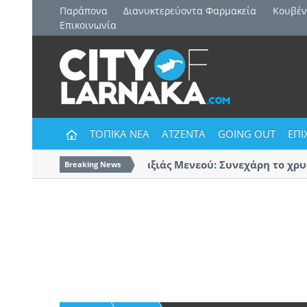
Παράπονα
Διανυκτερεύοντα Φαρμακεία
Kουβέν
Επικοινωνία
ΤΟΠΙΚΑ ΝΕΑ
ΑΤΖΕΝΤΑ
GOING OUT
ΕΠΙ
Δήμος Δρομολαξιάς Μενεού: Συνεχάρη το χρυσό
Breaking News