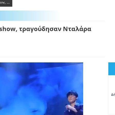
ow, ...
t show, τραγούδησαν Νταλάρα
Δή