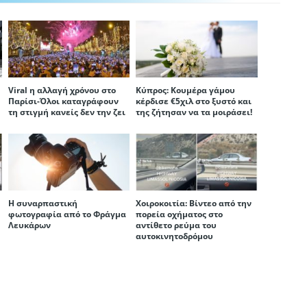
Viral η αλλαγή χρόνου στο
Κύπρος: Κουμέρα γάμου
Παρίσι-Όλοι καταγράφουν
κέρδισε €5χιλ στο ξυστό και
τη στιγμή κανείς δεν την ζει
της ζήτησαν να τα μοιράσει!
Η συναρπαστική
Χοιροκοιτία: Βίντεο από την
φωτογραφία από το Φράγμα
πορεία οχήματος στο
Λευκάρων
αντίθετο ρεύμα του
αυτοκινητοδρόμου