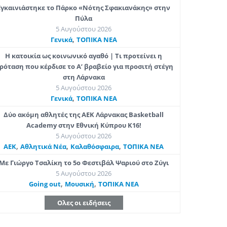
Εγκαινιάστηκε το Πάρκο «Νότης Σφακιανάκης» στην
Πύλα
5 Αυγούστου 2026
,
Γενικά
ΤΟΠΙΚΑ ΝΕΑ
Η κατοικία ως κοινωνικό αγαθό | Τι προτείνει η
ρόταση που κέρδισε το Α’ βραβείο για προσιτή στέγη
στη Λάρνακα
5 Αυγούστου 2026
,
Γενικά
ΤΟΠΙΚΑ ΝΕΑ
Δύο ακόμη αθλητές της ΑΕΚ Λάρνακας Basketball
Academy στην Εθνική Κύπρου Κ16!
5 Αυγούστου 2026
,
,
,
ΑΕΚ
Αθλητικά Νέα
Καλαθόσφαιρα
ΤΟΠΙΚΑ ΝΕΑ
Με Γιώργο Τσαλίκη το 5ο Φεστιβάλ Ψαριού στο Ζύγι
5 Αυγούστου 2026
,
,
Going out
Μουσική
ΤΟΠΙΚΑ ΝΕΑ
Ολες οι ειδήσεις