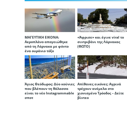
ΜΑΓΕΥΤΙΚΗ ΕΙΚΟΝΑ:
«Άφρισε» και έγινε viral το
Αεροπλάνο απογειώθηκε
σιντριβάνι της Λάρνακας
από τη Λάρνακα με φόντο
(ΦΩΤΟ)
ένα ουράνιο τόξο
Άγιος Θεόδωρος: Δύο κούνιες
Απίθανες εικόνες: Αγρινά
που βλέπουν τη θάλασσα
τρέχουν ανέμελα στο
είναι το νέο Instagrammable
χιονισμένο Τρόοδος – Δείτε
σποτ
βίντεο