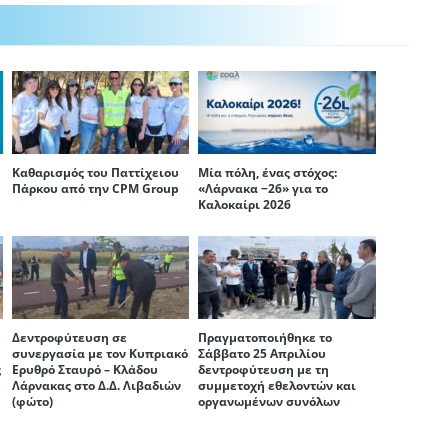
Καθαρισμός του Παττίχειου
Μία πόλη, ένας στόχος:
Πάρκου από την CPM Group
«Λάρνακα −26» για το
Καλοκαίρι 2026
Δεντροφύτευση σε
Πραγματοποιήθηκε το
η
συνεργασία με τον Κυπριακό
Σάββατο 25 Απριλίου
ς
Ερυθρό Σταυρό – Κλάδου
δεντροφύτευση με τη
Λάρνακας στο Δ.Δ. Λιβαδιών
συμμετοχή εθελοντών και
(φώτο)
οργανωμένων συνόλων