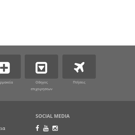
ρμακεία
Οδηγος
Πτήσεις
επιχειρησεων
SOCIAL MEDIA
εια