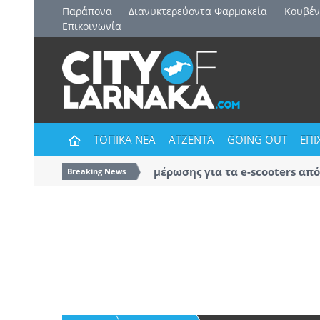
Παράπονα
Διανυκτερεύοντα Φαρμακεία
Kουβέν
Επικοινωνία
ΤΟΠΙΚΑ ΝΕΑ
ΑΤΖΕΝΤΑ
GOING OUT
ΕΠΙ
Εκστρατεία ενημέρωσης για τα e-scooters από τη
Breaking News
Αστυνομία Λάρνακας