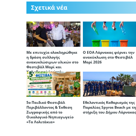
Σχετικά νέα
Με επιτυχία ολοκληρώθηκε
Ο ΕΟΑ Λάρνακας φέρνει την
η δράση συλλογής
ανακύκλωση στο Φεστιβάλ
ανακυκλώσιμων υλικών στο
Μαρί 2026
Φεστιβάλ Μαρί και
Καλαβασού (φώτο)
5ο Παιδικό Φεστιβάλ
Εθελοντικός Καθαρισμός της
Περιβάλλοντος & Έκθεση
Παραλίας Spyros Beach με τ
Ζωγραφικής από το
στήριξη του Δήμου Λάρνακα
Οικολογικό Νηπιαγωγείο
«Τα Λολιτάκια»