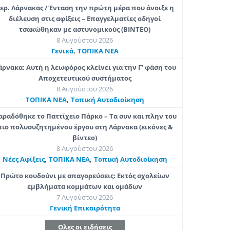
ερ. Λάρνακας / Ένταση την πρώτη μέρα που άνοιξε η
διέλευση στις αφίξεις – Επαγγελματίες οδηγοί
τσακώθηκαν με αστυνομικούς (ΒΙΝΤΕΟ)
8 Αυγούστου 2026
,
Γενικά
ΤΟΠΙΚΑ ΝΕΑ
άρνακα: Αυτή η λεωφόρος κλείνει για την Γ’ φάση του
Αποχετευτικού συστήματος
8 Αυγούστου 2026
,
ΤΟΠΙΚΑ ΝΕΑ
Τοπική Αυτοδιοίκηση
αραδόθηκε το Παττίχειο Πάρκο – Τα συν και πλην του
πιο πολυσυζητημένου έργου στη Λάρνακα (εικόνες &
βίντεο)
8 Αυγούστου 2026
,
,
Νέες Αφίξεις
ΤΟΠΙΚΑ ΝΕΑ
Τοπική Αυτοδιοίκηση
Πρώτο κουδούνι με απαγορεύσεις: Εκτός σχολείων
εμβλήματα κομμάτων και ομάδων
7 Αυγούστου 2026
Γενική Επικαιρότητα
Ολες οι ειδήσεις