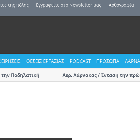
τες της πόλης
Εγγραφείτε στο Newsletter μας
Αρθογραφία
ΧΕΙΡΗΣΕΙΣ
ΘΕΣΕΙΣ ΕΡΓΑΣΙΑΣ
PODCAST
ΠΡΟΣΩΠΑ
ΛΑΡΝΑ
ν Ποδηλατική
Αερ. Λάρνακας / Ένταση την πρώτη μ
αφίξεις – Επαγγελματίες οδηγοί τσ
(ΒΙΝΤΕΟ)