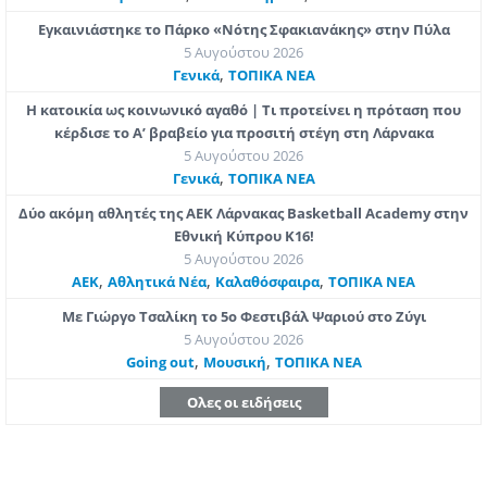
Εγκαινιάστηκε το Πάρκο «Νότης Σφακιανάκης» στην Πύλα
5 Αυγούστου 2026
,
Γενικά
ΤΟΠΙΚΑ ΝΕΑ
Η κατοικία ως κοινωνικό αγαθό | Τι προτείνει η πρόταση που
κέρδισε το Α’ βραβείο για προσιτή στέγη στη Λάρνακα
5 Αυγούστου 2026
,
Γενικά
ΤΟΠΙΚΑ ΝΕΑ
Δύο ακόμη αθλητές της ΑΕΚ Λάρνακας Basketball Academy στην
Εθνική Κύπρου Κ16!
5 Αυγούστου 2026
,
,
,
ΑΕΚ
Αθλητικά Νέα
Καλαθόσφαιρα
ΤΟΠΙΚΑ ΝΕΑ
Με Γιώργο Τσαλίκη το 5ο Φεστιβάλ Ψαριού στο Ζύγι
5 Αυγούστου 2026
,
,
Going out
Μουσική
ΤΟΠΙΚΑ ΝΕΑ
Ολες οι ειδήσεις