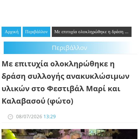
GOING OUT
ΕΠΙΧΕΙΡΗΣΕΙΣ
Αρχική
Περιβάλλον
Με επιτυχία ολοκληρώθηκε η δράση ...
ΘΕΣΕΙΣ ΕΡΓΑΣΙΑΣ
Περιβάλλον
PODCAST
Με επιτυχία ολοκληρώθηκε η
ΠΡΟΣΩΠΑ
δράση συλλογής ανακυκλώσιμων
ΛΑΡΝΑΚΑ 2030
υλικών στο Φεστιβάλ Μαρί και
ΣΥΝΔΕΣΜΟΙ
Καλαβασού (φώτο)
ΠΕΡΙΣΣΟΤΕΡΑ
08/07/2026
13:29