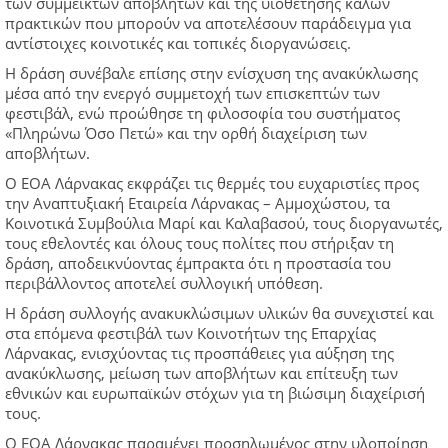
των σύμμεικτων αποβλήτων και της υιοθέτησης καλών
πρακτικών που μπορούν να αποτελέσουν παράδειγμα για
αντίστοιχες κοινοτικές και τοπικές διοργανώσεις.
Η δράση συνέβαλε επίσης στην ενίσχυση της ανακύκλωσης
μέσα από την ενεργό συμμετοχή των επισκεπτών των
φεστιβάλ, ενώ προώθησε τη φιλοσοφία του συστήματος
«Πληρώνω Όσο Πετώ» και την ορθή διαχείριση των
αποβλήτων.
Ο ΕΟΑ Λάρνακας εκφράζει τις θερμές του ευχαριστίες προς
την Αναπτυξιακή Εταιρεία Λάρνακας – Αμμοχώστου, τα
Κοινοτικά Συμβούλια Μαρί και Καλαβασού, τους διοργανωτές,
τους εθελοντές και όλους τους πολίτες που στήριξαν τη
δράση, αποδεικνύοντας έμπρακτα ότι η προστασία του
περιβάλλοντος αποτελεί συλλογική υπόθεση.
Η δράση συλλογής ανακυκλώσιμων υλικών θα συνεχιστεί και
στα επόμενα φεστιβάλ των Κοινοτήτων της Επαρχίας
Λάρνακας, ενισχύοντας τις προσπάθειες για αύξηση της
ανακύκλωσης, μείωση των αποβλήτων και επίτευξη των
εθνικών και ευρωπαϊκών στόχων για τη βιώσιμη διαχείρισή
τους.
Ο ΕΟΑ Λάρνακας παραμένει προσηλωμένος στην υλοποίηση