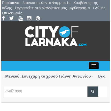
Παράπονα
Διανυκτερεύοντα Φαρμακεία
Kουβέντες της
πόλης
Εγγραφείτε στο Newsletter μας
Αρθογραφία
Γνώμες
Επικοινωνία
Close
ενεού: Συνεχάρη το χρυσό Γιάννη Αντωνίου
Εγκαινιάστ
ολόγητα τσιγάρα βρέθηκαν σε ταξί με προορισμό
Λάρνακα
ΤΟΠΙΚΑ ΝΕΑ
ΑΤΖΕΝΤΑ