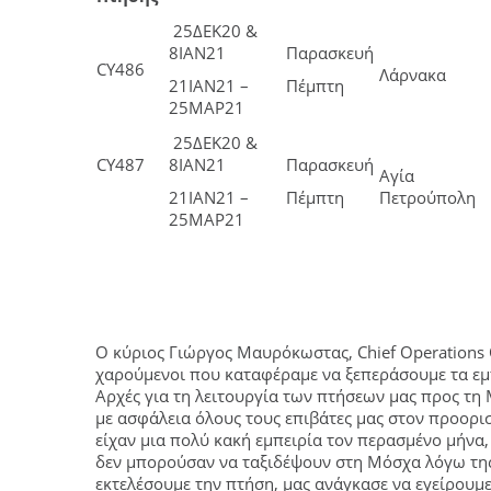
25ΔΕΚ20 &
8ΙΑΝ21
Παρασκευή
CY486
Λάρνακα
21ΙΑΝ21 –
Πέμπτη
25ΜΑΡ21
25ΔΕΚ20 &
CY487
8ΙΑΝ21
Παρασκευή
Αγία
21ΙΑΝ21 –
Πέμπτη
Πετρούπολη
25ΜΑΡ21
Ο κύριος Γιώργος Μαυρόκωστας, Chief Operations 
χαρούμενοι που καταφέραμε να ξεπεράσουμε τα εμ
Αρχές για τη λειτουργία των πτήσεων μας προς τη
με ασφάλεια όλους τους επιβάτες μας στον προορισ
είχαν μια πολύ κακή εμπειρία τον περασμένο μήνα
δεν μπορούσαν να ταξιδέψουν στη Μόσχα λόγω τη
εκτελέσουμε την πτήση, μας ανάγκασε να εγείρουμ