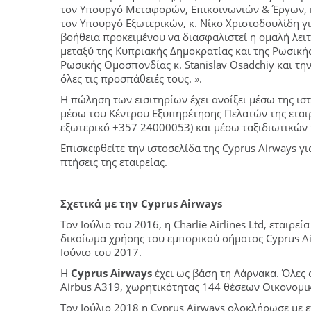
τον Υπουργό Μεταφορών, Επικοινωνιών & Έργων, κ
τον Υπουργό Εξωτερικών, κ. Νίκο Χριστοδουλίδη γ
βοήθεια προκειμένου να διασφαλιστεί η ομαλή λε
μεταξύ της Κυπριακής Δημοκρατίας και της Ρωσική
Ρωσικής Ομοσπονδίας κ. Stanislav Osadchiy και 
όλες τις προσπάθειές τους. ».
Η πώληση των εισιτηρίων έχει ανοίξει μέσω της ισ
μέσω του Κέντρου Εξυπηρέτησης Πελατών της εταιρ
εξωτερικό +357 24000053) και μέσω ταξιδιωτικών
Επισκεφθείτε την ιστοσελίδα της Cyprus Airways γ
πτήσεις της εταιρείας.
Σχετικά με την
Cyprus
Airways
Τον Ιούλιο του 2016, η Charlie Airlines Ltd, εταιρ
δικαίωμα χρήσης του εμπορικού σήματος Cyprus Air
Ιούνιο του 2017.
Η
Cyprus Airways
έχει ως βάση τη Λάρνακα. Όλες 
Airbus A319, χωρητικότητας 144 θέσεων Οικονομικ
Τον Ιούλιο 2018 η Cyprus Airways ολοκλήρωσε με 