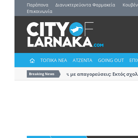
Παράπονα
Διανυκτερεύοντα Φαρμακεία
Kουβέν
Επικοινωνία
ΤΟΠΙΚΑ ΝΕΑ
ΑΤΖΕΝΤΑ
GOING OUT
ΕΠΙ
Πρώτο κουδούνι με απαγορεύσεις: Εκτός σχολεί
Breaking News
κομμάτων και ομάδων