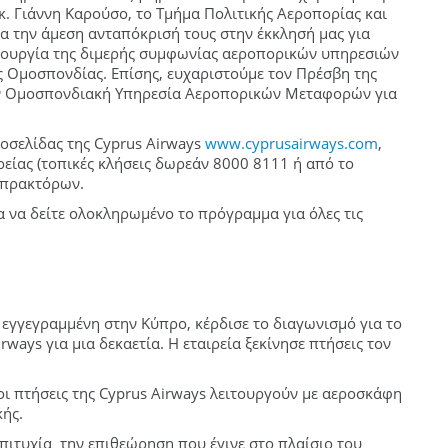
. Γιάννη Καρούσο, το Τμήμα Πολιτικής Αεροπορίας και
ια την άμεση ανταπόκρισή τους στην έκκλησή μας για
ιτουργία της διμερής συμφωνίας αεροπορικών υπηρεσιών
ς Ομοσπονδίας. Επίσης, ευχαριστούμε τον Πρέσβη της
την Ομοσπονδιακή Υπηρεσία Αεροπορικών Μεταφορών για
τοσελίδας της Cyprus Airways
www.cyprusairways.com
,
είας (τοπικές κλήσεις δωρεάν 8000 8111 ή από το
 πρακτόρων.
ια να δείτε ολοκληρωμένο το πρόγραμμα για όλες τις
εία εγγεγραμμένη στην Κύπρο, κέρδισε το διαγωνισμό για το
ways για μια δεκαετία. Η εταιρεία ξεκίνησε πτήσεις τον
οι πτήσεις της Cyprus Airways λειτουργούν με αεροσκάφη
ής.
επιτυχία την επιθεώρηση που έγινε στο πλαίσιο του