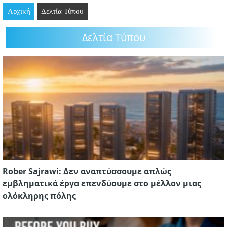
Αρχική
GOING OUT
Δελτία Τύπου
Δελτία Τύπου
ΕΠΙΧΕΙΡΗΣΕΙΣ
ΘΕΣΕΙΣ ΕΡΓΑΣΙΑΣ
PODCAST
ΠΡΟΣΩΠΑ
ΛΑΡΝΑΚΑ 2030
ΣΥΝΔΕΣΜΟΙ
Rober Sajrawi: Δεν αναπτύσσουμε απλώς
ΠΕΡΙΣΣΟΤΕΡΑ
εμβληματικά έργα επενδύουμε στο μέλλον μιας
ολόκληρης πόλης