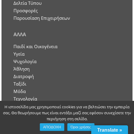
Δελτία Τύπου
Προσφορές
Παρουσίαση Επιχειρήσεων
ΑΛΛΑ
Παιδί και Οικογένεια
Υγεία
Ψυχολογία
Άθληση
Διατροφή
Ταξίδι
Μόδα
Τεχνολογία
Αυτοκίνητο
Η ιστοσελίδα μας χρησιμοποιεί cookies για να βελτιώσει την εμπειρία
σας. Θα θεωρήσουμε πως είναι εντάξει μαζί σας εφόσον συνεχίσετε την
περιήγηση στη σελίδα.
SOCIAL MEDIA
ΑΠΟΔΟΧΗ
Όροι χρήσης
Translate »