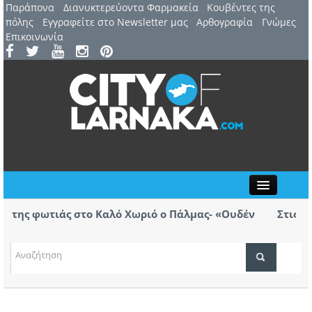
Παράπονα
Διανυκτερεύοντα Φαρμακεία
Kουβέντες της
πόλης
Εγγραφείτε στο Newsletter μας
Αρθογραφία
Γνώμες
Επικοινωνία
Close
ιάς στο Καλό Χωριό ο Πάλμας- «Ουδέν
Στις φλόγες όχ
χειρότερα
ΤΟΠΙΚΑ ΝΕΑ
ιάς στο Καλό Χωριό ο Πάλμας- «Ουδέν
ΑΤΖΕΝΤΑ