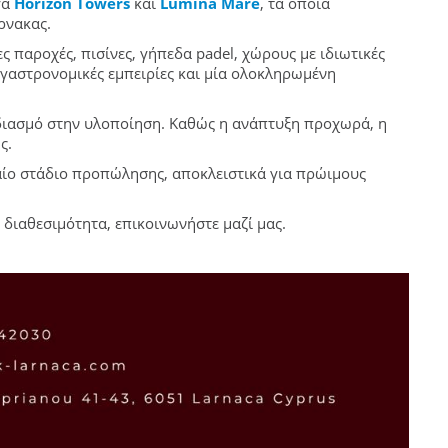
γα
Horizon Towers
και
Lumina Mare
, τα οποία
ρνακας.
 παροχές, πισίνες, γήπεδα padel, χώρους με ιδιωτικές
, γαστρονομικές εμπειρίες και μία ολοκληρωμένη
εδιασμό στην υλοποίηση. Καθώς η ανάπτυξη προχωρά, η
ς.
ταίο στάδιο προπώλησης, αποκλειστικά για πρώιμους
 διαθεσιμότητα, επικοινωνήστε μαζί μας.