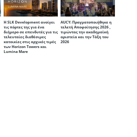
Η SLK Development ανοίγει
AUCY: Πραγματοποιήθηκε η
τις πόρτες της για ένα
τελετή Αποφοίτησης 2026 ,
διήμερο σε επενδυτές για τις
τιμώντας την ακαδημαϊκή
τελευταίες διαθέσιμες
αριστεία και την Τάξη του
κατοικίες στις αρχικές τιμές
2026
των Horizon Towers και
Lumina Mare