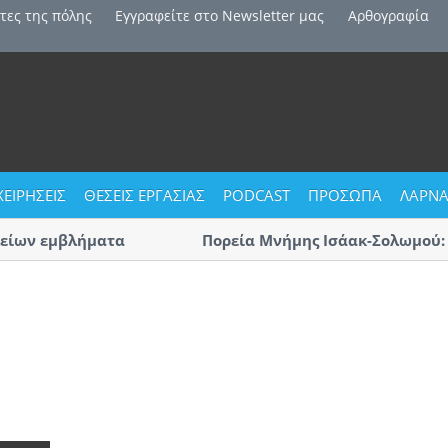
τες της πόλης
Εγγραφείτε στο Newsletter μας
Αρθογραφία
ΧΕΙΡΗΣΕΙΣ
ΘΕΣΕΙΣ ΕΡΓΑΣΙΑΣ
PODCAST
ΠΡΟΣΩΠΑ
ΛΑΡΝΑ
ίων εμβλήματα
Πορεία Μνήμης Ισάακ-Σολωμού: Κ
Αύριο η μεγάλη πορεία «με οδηγό