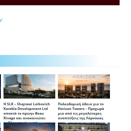
m/
Η SLK – Shajrawi Leibovich
Πολεοδομική άδεια για το
Karekla Development Ltd
Horizon Towers – Προχωρά
αποκτά το πρώην Beau
μια από τις μεγαλύτερες
Rivage και ανακοινώνει
αναπτύξεις της Λάρνακας
εμβληματική μικτή
ανάπτυξη στη Δεκέλεια