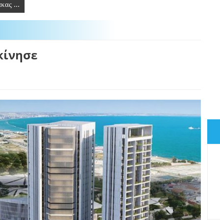
κας ...
κίνησε