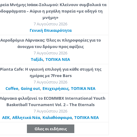
ρεία Μνήμης Ισάακ-Σολωμού: Κλείνουν συμβολικά τα
οδοφράγματα – Αύριο η μεγάλη πορεία «με οδηγό τη
μνήμη»
7 Αυγούστου 2026
Γενική Επικαιρότητα
Αεροδρόμιο Λάρνακας: Όλες οι πληροφορίες για το
άνοιγμα του δρόμου προς αφίξεις
7 Αυγούστου 2026
,
Ταξίδι
ΤΟΠΙΚΑ ΝΕΑ
Pianta Cafe: Η υγιεινή επιλογή για κάθε στιγμή της
ημέρας με 7Free Bars
7 Αυγούστου 2026
,
,
,
Coffee
Going out
Επιχειρήσεις
ΤΟΠΙΚΑ ΝΕΑ
Λάρνακα φιλοξενεί το ECOMMBX International Youth
Basketball Tournament Vol. 2 – The Eternals
7 Αυγούστου 2026
,
,
,
ΑΕΚ
Αθλητικά Νέα
Καλαθόσφαιρα
ΤΟΠΙΚΑ ΝΕΑ
Ολες οι ειδήσεις