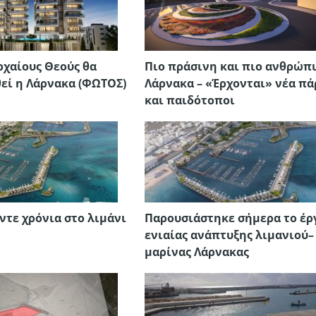
ρχαίους Θεούς θα
Πιο πράσινη και πιο ανθρώπ
εί η Λάρνακα (ΦΩΤΟΣ)
Λάρνακα – «Έρχονται» νέα π
και παιδότοποι
ντε χρόνια στο λιμάνι
Παρουσιάστηκε σήμερα το έρ
ενιαίας ανάπτυξης λιμανιού–
μαρίνας Λάρνακας