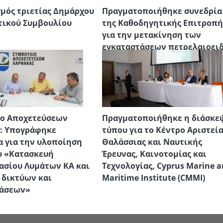
μός τριετίας Δημάρχου
Πραγματοποιήθηκε συνεδρία
τικού Συμβουλίου
της Καθοδηγητικής Επιτροπή
ς
για την μετακίνηση των
εγκαταστάσεων πετρελαιοει
και υγραερίου από το παραλι
μέτωπο της Λάρνακας στο
Βασιλικό
ιο Αποχετεύσεων
Πραγματοποιήθηκε η διάσκε
: Υπογράφηκε
τύπου για το Κέντρο Αριστεί
 για την υλοποίηση
Θαλάσσιας και Ναυτικής
υ «Κατασκευή
Έρευνας, Καινοτομίας και
ασίου Λυμάτων ΚΑ και
Τεχνολογίας, Cyprus Marine 
δικτύων και
Maritime Institute (CMMI)
τάσεων»