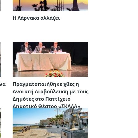
Η Λάρνακα αλλάζει
ίνα
Πραγματοποιήθηκε χθες η
Ανοικτή Διαβούλευση με τους
Δημότες στο Παττίχειο
Δημοτικό Θέατρο «ΣΚΑΛΑ»