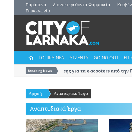
Παράπονα
Διανυκτερεύοντα Φαρμακεία
Kουβέν
Επικοινωνία
ΤΟΠΙΚΑ ΝΕΑ
ΑΤΖΕΝΤΑ
GOING OUT
ΕΠΙ
Εκστρατεία ενημέρωσης για τα e-scooters από την Ποδ
Breaking News
Αστυνομία Λάρνακας
Αρχική
Αναπτυξιακά Έργα
Αναπτυξιακά Έργα