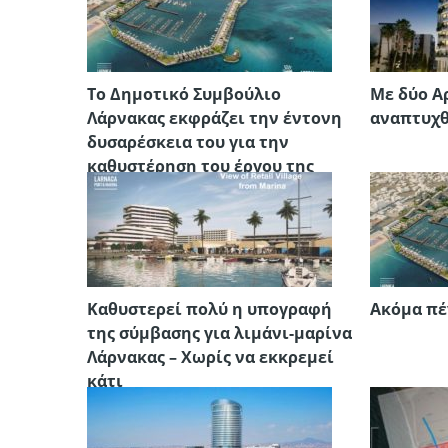
Το Δημοτικό Συμβούλιο
Με δύο Α
Λάρνακας εκφράζει την έντονη
αναπτυχθ
δυσαρέσκεια του για την
καθυστέρηση του έργου της
ενιαίας ανάπτυξης Λιμανιού –
Μαρίνας
Καθυστερεί πολύ η υπογραφή
Ακόμα πέ
της σύμβασης για λιμάνι-μαρίνα
Λάρνακας – Χωρίς να εκκρεμεί
κάτι