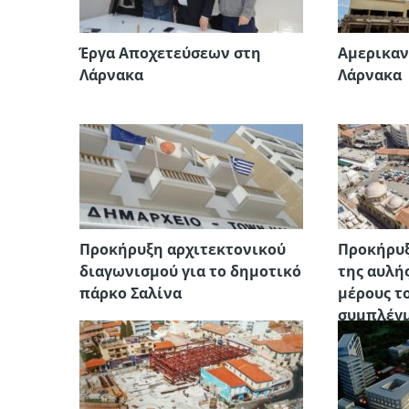
Έργα Αποχετεύσεων στη
Αμερικαν
Λάρνακα
Λάρνακα
Προκήρυξη αρχιτεκτονικού
Προκήρυξ
διαγωνισμού για το δημοτικό
της αυλή
πάρκο Σαλίνα
μέρους τ
συμπλέγμ