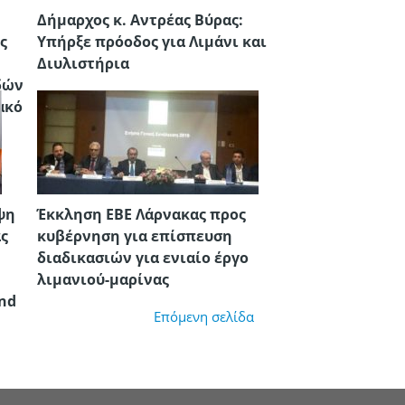
Δήμαρχος κ. Αντρέας Βύρας:
ς
Υπήρξε πρόοδος για Λιμάνι και
Διυλιστήρια
δών
ακό
ψη
Έκκληση ΕΒΕ Λάρνακας προς
ας
κυβέρνηση για επίσπευση
διαδικασιών για ενιαίο έργο
λιμανιού-μαρίνας
and
Επόμενη σελίδα