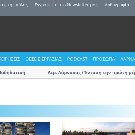
τες της πόλης
Εγγραφείτε στο Newsletter μας
Αρθογραφία
ΧΕΙΡΗΣΕΙΣ
ΘΕΣΕΙΣ ΕΡΓΑΣΙΑΣ
PODCAST
ΠΡΟΣΩΠΑ
ΛΑΡΝΑ
ηλατική
Αερ. Λάρνακας / Ένταση την πρώτη μέρα π
αφίξεις – Επαγγελματίες οδηγοί τσακώθη
(ΒΙΝΤΕΟ)