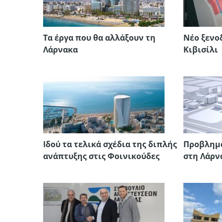
Τα έργα που θα αλλάξουν τη
Νέο ξενο
Λάρνακα
Κιβισίλι
Ιδού τα τελικά σχέδια της διπλής
Προβλημα
ανάπτυξης στις Φοινικούδες
στη Λάρν