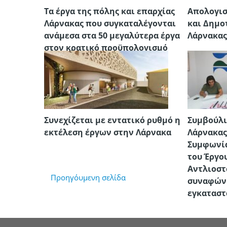
Τα έργα της πόλης και επαρχίας
Απολογισ
Λάρνακας που συγκαταλέγονται
και Δημο
ανάμεσα στα 50 μεγαλύτερα έργα
Λάρνακα
στον κρατικό προϋπολογισμό
Συνεχίζεται με εντατικό ρυθμό η
Συμβούλ
εκτέλεση έργων στην Λάρνακα
Λάρνακας
Συμφωνία
του Έργο
Αντλιοστ
Προηγόυμενη σελίδα
συναφών 
εγκατασ