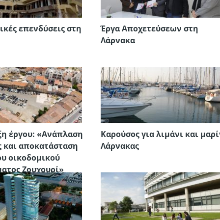
ικές επενδύσεις στη
Έργα Αποχετεύσεων στη
Λάρνακα
η έργου: «Ανάπλαση
Καρούσος για λιμάνι και μαρ
ς και αποκατάσταση
Λάρνακας
ου οικοδομικού
ατος Ζουχουρί»