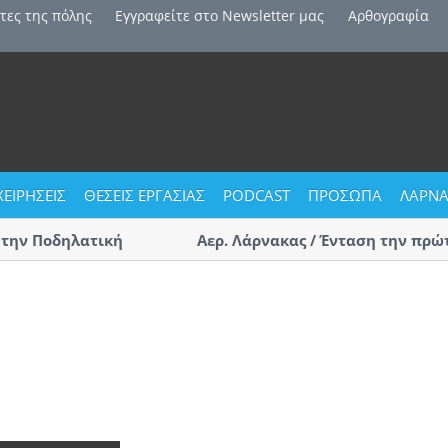
τες της πόλης
Εγγραφείτε στο Newsletter μας
Αρθογραφία
ΧΕΙΡΗΣΕΙΣ
ΘΕΣΕΙΣ ΕΡΓΑΣΙΑΣ
PODCAST
ΠΡΟΣΩΠΑ
ΛΑΡΝΑ
ην Ποδηλατική
Αερ. Λάρνακας / Ένταση την πρώτη μ
αφίξεις – Επαγγελματίες οδηγοί τσ
(ΒΙΝΤΕΟ)