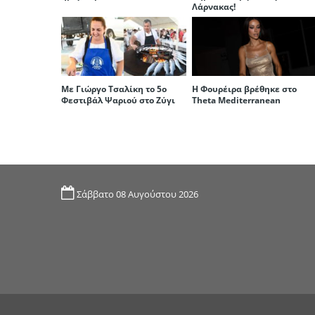
Λάρνακας!
Με Γιώργο Τσαλίκη το 5ο
Η Φουρέιρα βρέθηκε στο
Φεστιβάλ Ψαριού στο Ζύγι
Theta Mediterranean
Σάββατο 08 Αυγούστου 2026