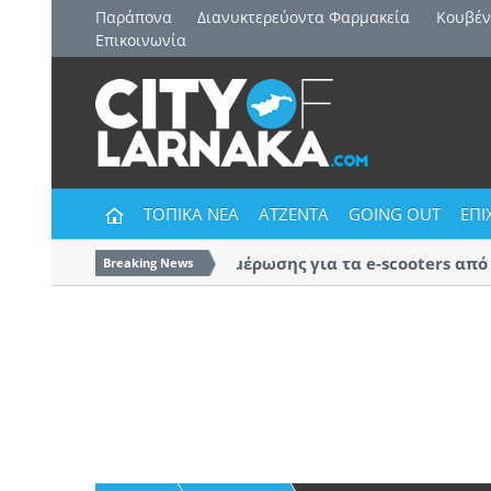
Παράπονα
Διανυκτερεύοντα Φαρμακεία
Kουβέν
Επικοινωνία
ΤΟΠΙΚΑ ΝΕΑ
ΑΤΖΕΝΤΑ
GOING OUT
ΕΠΙ
Εκστρατεία ενημέρωσης για τα e-scooters από τ
Breaking News
Αστυνομία Λάρνακας