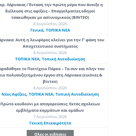
ερ. Λάρνακας / Ένταση την πρώτη μέρα που άνοιξε η
διέλευση στις αφίξεις – Επαγγελματίες οδηγοί
τσακώθηκαν με αστυνομικούς (ΒΙΝΤΕΟ)
8 Αυγούστου 2026
,
Γενικά
ΤΟΠΙΚΑ ΝΕΑ
άρνακα: Αυτή η λεωφόρος κλείνει για την Γ’ φάση του
Αποχετευτικού συστήματος
8 Αυγούστου 2026
,
ΤΟΠΙΚΑ ΝΕΑ
Τοπική Αυτοδιοίκηση
αραδόθηκε το Παττίχειο Πάρκο – Τα συν και πλην του
πιο πολυσυζητημένου έργου στη Λάρνακα (εικόνες &
βίντεο)
8 Αυγούστου 2026
,
,
Νέες Αφίξεις
ΤΟΠΙΚΑ ΝΕΑ
Τοπική Αυτοδιοίκηση
Πρώτο κουδούνι με απαγορεύσεις: Εκτός σχολείων
εμβλήματα κομμάτων και ομάδων
7 Αυγούστου 2026
Γενική Επικαιρότητα
Ολες οι ειδήσεις