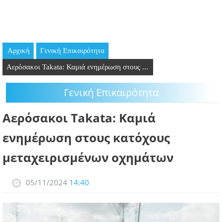
GOING OUT
ΕΠΙΧΕΙΡΗΣΕΙΣ
Αρχική
Γενική Επικαιρότητα
ΘΕΣΕΙΣ ΕΡΓΑΣΙΑΣ
Αερόσακοι Takata: Καμιά ενημέρωση στους ...
PODCAST
Γενική Επικαιρότητα
ΠΡΟΣΩΠΑ
Αερόσακοι Takata: Καμιά
ΛΑΡΝΑΚΑ 2030
ενημέρωση στους κατόχους
μεταχειρισμένων οχημάτων
ΣΥΝΔΕΣΜΟΙ
ΠΕΡΙΣΣΟΤΕΡΑ
05/11/2024
14:40