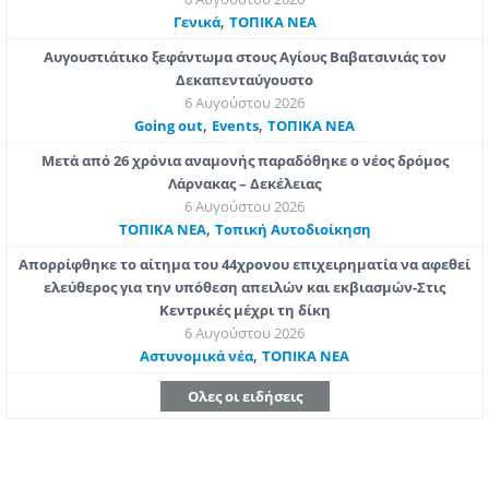
,
Γενικά
ΤΟΠΙΚΑ ΝΕΑ
Αυγουστιάτικο ξεφάντωμα στους Αγίους Βαβατσινιάς τον
Δεκαπενταύγουστο
6 Αυγούστου 2026
,
,
Going out
Εvents
ΤΟΠΙΚΑ ΝΕΑ
Μετά από 26 χρόνια αναμονής παραδόθηκε ο νέος δρόμος
Λάρνακας – Δεκέλειας
6 Αυγούστου 2026
,
ΤΟΠΙΚΑ ΝΕΑ
Τοπική Αυτοδιοίκηση
Απορρίφθηκε το αίτημα του 44χρονου επιχειρηματία να αφεθεί
ελεύθερος για την υπόθεση απειλών και εκβιασμών-Στις
Κεντρικές μέχρι τη δίκη
6 Αυγούστου 2026
,
Aστυνομικά νέα
ΤΟΠΙΚΑ ΝΕΑ
Ολες οι ειδήσεις