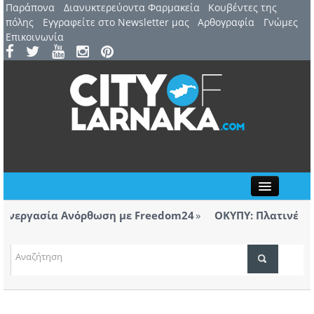
Παράπονα
Διανυκτερεύοντα Φαρμακεία
Kουβέντες της
πόλης
Εγγραφείτε στο Newsletter μας
Αρθογραφία
Γνώμες
Επικοινωνία
Close
νεργασία Ανόρθωση με Freedom24
ΟΚΥΠΥ: Πλατινένια δι
Λάρνακας
ΤΟΠΙΚΑ ΝΕΑ
νεργασία Ανόρθωση με Freedom24
ΑΤΖΕΝΤΑ