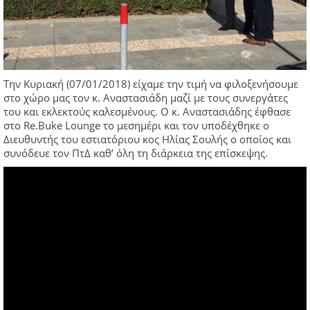
Την Κυριακή (07/01/2018) είχαμε την τιμή να φιλοξενήσουμε
στο χώρο μας τον κ. Αναστασιάδη μαζί με τους συνεργάτες
του και εκλεκτούς καλεσμένους. Ο κ. Αναστασιάδης έφθασε
στο Re.Buke Lounge το μεσημέρι και τον υποδέχθηκε ο
Διευθυντής του εστιατόριου κος Ηλίας Σουλής ο οποίος και
συνόδευε τον ΠτΔ καθ’ όλη τη διάρκεια της επίσκεψης.