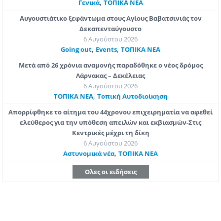
,
Γενικά
ΤΟΠΙΚΑ ΝΕΑ
Αυγουστιάτικο ξεφάντωμα στους Αγίους Βαβατσινιάς τον
Δεκαπενταύγουστο
6 Αυγούστου 2026
,
,
Going out
Εvents
ΤΟΠΙΚΑ ΝΕΑ
Μετά από 26 χρόνια αναμονής παραδόθηκε ο νέος δρόμος
Λάρνακας – Δεκέλειας
6 Αυγούστου 2026
,
ΤΟΠΙΚΑ ΝΕΑ
Τοπική Αυτοδιοίκηση
Απορρίφθηκε το αίτημα του 44χρονου επιχειρηματία να αφεθεί
ελεύθερος για την υπόθεση απειλών και εκβιασμών-Στις
Κεντρικές μέχρι τη δίκη
6 Αυγούστου 2026
,
Aστυνομικά νέα
ΤΟΠΙΚΑ ΝΕΑ
Ολες οι ειδήσεις