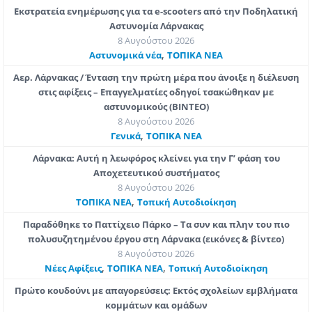
Εκστρατεία ενημέρωσης για τα e-scooters από την Ποδηλατική
Αστυνομία Λάρνακας
8 Αυγούστου 2026
,
Aστυνομικά νέα
ΤΟΠΙΚΑ ΝΕΑ
Αερ. Λάρνακας / Ένταση την πρώτη μέρα που άνοιξε η διέλευση
στις αφίξεις – Επαγγελματίες οδηγοί τσακώθηκαν με
αστυνομικούς (ΒΙΝΤΕΟ)
8 Αυγούστου 2026
,
Γενικά
ΤΟΠΙΚΑ ΝΕΑ
Λάρνακα: Αυτή η λεωφόρος κλείνει για την Γ’ φάση του
Αποχετευτικού συστήματος
8 Αυγούστου 2026
,
ΤΟΠΙΚΑ ΝΕΑ
Τοπική Αυτοδιοίκηση
Παραδόθηκε το Παττίχειο Πάρκο – Τα συν και πλην του πιο
πολυσυζητημένου έργου στη Λάρνακα (εικόνες & βίντεο)
8 Αυγούστου 2026
,
,
Νέες Αφίξεις
ΤΟΠΙΚΑ ΝΕΑ
Τοπική Αυτοδιοίκηση
Πρώτο κουδούνι με απαγορεύσεις: Εκτός σχολείων εμβλήματα
κομμάτων και ομάδων