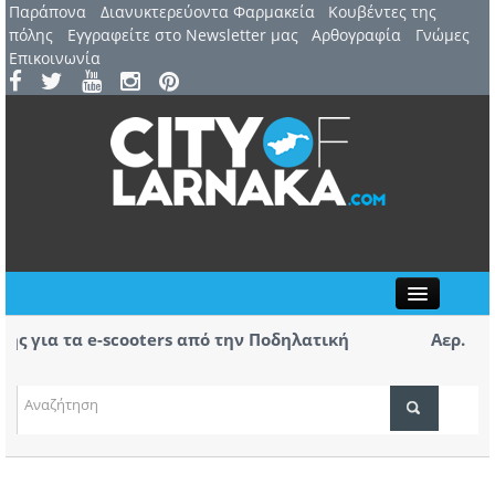
Παράπονα
Διανυκτερεύοντα Φαρμακεία
Kουβέντες της
πόλης
Εγγραφείτε στο Newsletter μας
Αρθογραφία
Γνώμες
Επικοινωνία
Close
για τα e-scooters από την Ποδηλατική
Αερ. Λάρνα
αφίξεις – 
(ΒΙΝΤΕΟ)
ΤΟΠΙΚΑ ΝΕΑ
ΑΤΖΕΝΤΑ