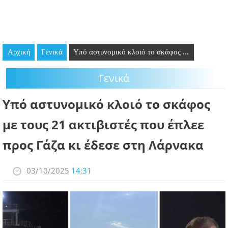
GOING OUT
ΕΠΙΧΕΙΡΗΣΕΙΣ
Αρχική
Γενικά
Υπό αστυνομικό κλοιό το σκάφος ...
ΘΕΣΕΙΣ ΕΡΓΑΣΙΑΣ
Γενικά
PODCAST
Υπό αστυνομικό κλοιό το σκάφος
ΠΡΟΣΩΠΑ
με τους 21 ακτιβιστές που έπλεε
ΛΑΡΝΑΚΑ 2030
προς Γάζα κι έδεσε στη Λάρνακα
ΣΥΝΔΕΣΜΟΙ
03/10/2025
14:31
ΠΕΡΙΣΣΟΤΕΡΑ