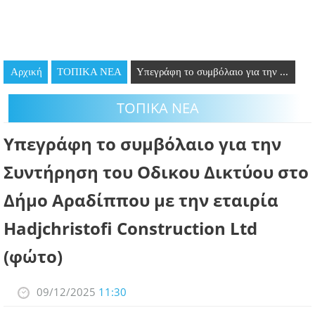
GOING OUT
ΕΠΙΧΕΙΡΗΣΕΙΣ
Αρχική
ΤΟΠΙΚΑ ΝΕΑ
Υπεγράφη το συμβόλαιο για την ...
ΘΕΣΕΙΣ ΕΡΓΑΣΙΑΣ
ΤΟΠΙΚΑ ΝΕΑ
PODCAST
Υπεγράφη το συμβόλαιο για την
ΠΡΟΣΩΠΑ
Συντήρηση του Οδικου Δικτύου στο
ΛΑΡΝΑΚΑ 2030
Δήμο Αραδίππου με την εταιρία
ΣΥΝΔΕΣΜΟΙ
Hadjchristofi Construction Ltd
(φώτο)
ΠΕΡΙΣΣΟΤΕΡΑ
09/12/2025
11:30