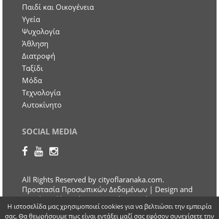
Παιδί και Οικογένεια
Υγεία
Ψυχολογία
Άθληση
Διατροφή
Ταξίδι
Μόδα
Τεχνολογία
Αυτοκίνητο
SOCIAL MEDIA
All Rights Reserved by cityoflaranaka.com.
Προστασία Προσωπικών Δεδομένων
| Design and
Developed by Otherview Web & Marketing
Η ιστοσελίδα μας χρησιμοποιεί cookies για να βελτιώσει την εμπειρία
Solutions
σας. Θα θεωρήσουμε πως είναι εντάξει μαζί σας εφόσον συνεχίσετε την