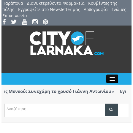
Παράπονα
Διανυκτερεύοντα Φαρμακεία
Kουβέντες της
πόλης
Εγγραφείτε στο Newsletter μας
Αρθογραφία
Γνώμες
Επικοινωνία
Close
 Μενεού: Συνεχάρη το χρυσό Γιάννη Αντωνίου
Εγκαινιά
ορολόγητα τσιγάρα βρέθηκαν σε ταξί με προορισμό
Λάρνα
ΤΟΠΙΚΑ ΝΕΑ
ΑΤΖΕΝΤΑ