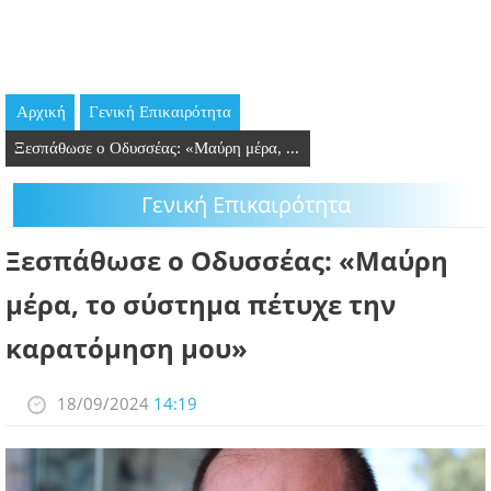
GOING OUT
ΕΠΙΧΕΙΡΗΣΕΙΣ
Αρχική
Γενική Επικαιρότητα
ΘΕΣΕΙΣ ΕΡΓΑΣΙΑΣ
Ξεσπάθωσε ο Οδυσσέας: «Μαύρη μέρα, ...
PODCAST
Γενική Επικαιρότητα
ΠΡΟΣΩΠΑ
Ξεσπάθωσε ο Οδυσσέας: «Μαύρη
ΛΑΡΝΑΚΑ 2030
μέρα, το σύστημα πέτυχε την
καρατόμηση μου»
ΣΥΝΔΕΣΜΟΙ
ΠΕΡΙΣΣΟΤΕΡΑ
18/09/2024
14:19