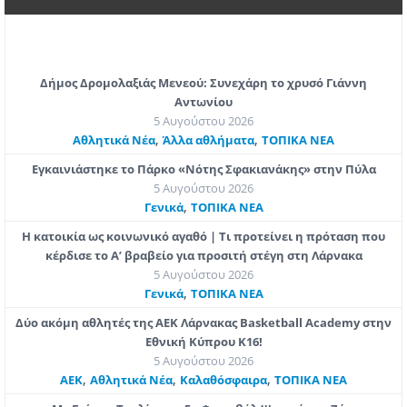
Δήμος Δρομολαξιάς Μενεού: Συνεχάρη το χρυσό Γιάννη
Αντωνίου
5 Αυγούστου 2026
,
,
Αθλητικά Νέα
Άλλα αθλήματα
ΤΟΠΙΚΑ ΝΕΑ
Εγκαινιάστηκε το Πάρκο «Νότης Σφακιανάκης» στην Πύλα
5 Αυγούστου 2026
,
Γενικά
ΤΟΠΙΚΑ ΝΕΑ
Η κατοικία ως κοινωνικό αγαθό | Τι προτείνει η πρόταση που
κέρδισε το Α’ βραβείο για προσιτή στέγη στη Λάρνακα
5 Αυγούστου 2026
,
Γενικά
ΤΟΠΙΚΑ ΝΕΑ
Δύο ακόμη αθλητές της ΑΕΚ Λάρνακας Basketball Academy στην
Εθνική Κύπρου Κ16!
5 Αυγούστου 2026
,
,
,
ΑΕΚ
Αθλητικά Νέα
Καλαθόσφαιρα
ΤΟΠΙΚΑ ΝΕΑ