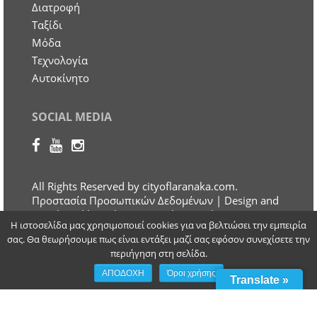
Διατροφή
Ταξίδι
Μόδα
Τεχνολογία
Αυτοκίνητο
SOCIAL MEDIA
All Rights Reserved by cityoflaranaka.com.
Προστασία Προσωπικών Δεδομένων
| Design and
Developed by Otherview Web & Marketing
Η ιστοσελίδα μας χρησιμοποιεί cookies για να βελτιώσει την εμπειρία
Solutions
σας. Θα θεωρήσουμε πως είναι εντάξει μαζί σας εφόσον συνεχίσετε την
περιήγηση στη σελίδα.
ΑΠΟΔΟΧΗ
Όροι χρήσης
Translate »