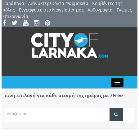
Παράπονα
Διανυκτερεύοντα Φαρμακεία
Kουβέντες της
πόλης
Εγγραφείτε στο Newsletter μας
Αρθογραφία
Γνώμες
Επικοινωνία
Close
εινή επιλογή για κάθε στιγμή της ημέρας με 7Free
Η Λάρ
Tourn
α πραγματοποιήθηκε το Friendship Party της BPW
Ανόρθ
stos
τα πα
ΤΟΠΙΚΑ ΝΕΑ
ΑΤΖΕΝΤΑ