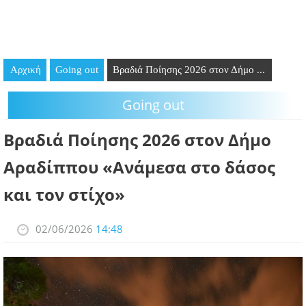
GOING OUT
ΕΠΙΧΕΙΡΗΣΕΙΣ
Αρχική
Going out
Βραδιά Ποίησης 2026 στον Δήμο ...
ΘΕΣΕΙΣ ΕΡΓΑΣΙΑΣ
Going out
PODCAST
Βραδιά Ποίησης 2026 στον Δήμο
ΠΡΟΣΩΠΑ
Αραδίππου «Ανάμεσα στο δάσος
ΛΑΡΝΑΚΑ 2030
και τον στίχο»
ΣΥΝΔΕΣΜΟΙ
02/06/2026
14:48
ΠΕΡΙΣΣΟΤΕΡΑ