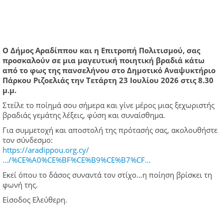
Ο Δήμος Αραδίππου και η Επιτροπή Πολιτισμού, σας
προσκαλούν σε μια μαγευτική ποιητική βραδιά κάτω
από το φως της πανσελήνου στο Δημοτικό Αναψυκτήριο
Πάρκου Ριζοελιάς την Τετάρτη 23 Ιουλίου 2026 στις 8.30
μ.μ.
Στείλε το ποίημά σου σήμερα και γίνε μέρος μιας ξεχωριστής
βραδιάς γεμάτης λέξεις, φύση και συναίσθημα.
Για συμμετοχή και αποστολή της πρότασής σας, ακολουθήστε
τον σύνδεσμο:
https://aradippou.org.cy/
…/%CE%A0%CE%BF%CE%B9%CE%B7%CF…
Εκεί όπου το δάσος συναντά τον στίχο…η ποίηση βρίσκει τη
φωνή της.
Είσοδος Ελεύθερη.